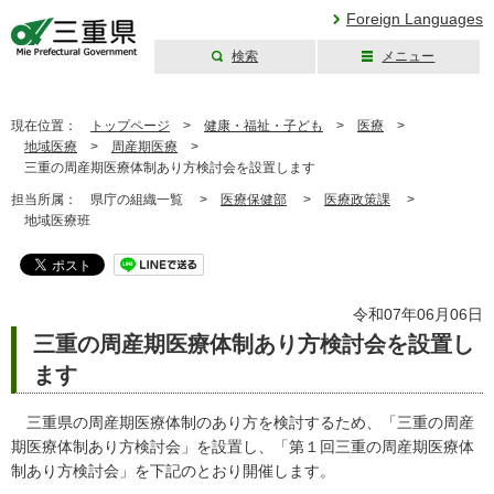
Foreign Languages
検索
メニュー
三重県公式ウェブ
サイト
現在位置：
トップページ
>
健康・福祉・子ども
>
医療
>
地域医療
>
周産期医療
>
三重の周産期医療体制あり方検討会を設置します
担当所属：
県庁の組織一覧 >
医療保健部
>
医療政策課
>
地域医療班
令和07年06月06日
三重の周産期医療体制あり方検討会を設置し
ます
三重県の周産期医療体制のあり方を検討するため、「三重の周産
期医療体制あり方検討会」を設置し、「第１回三重の周産期医療体
制あり方検討会」を下記のとおり開催します。