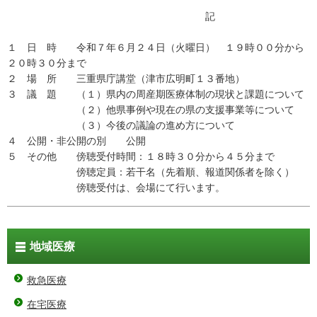
記
１ 日 時 令和７年６月２４日（火曜日） １９時００分から
２０時３０分まで
２ 場 所 三重県庁講堂（津市広明町１３番地）
３ 議 題 （１）県内の周産期医療体制の現状と課題について
（２）他県事例や現在の県の支援事業等について
（３）今後の議論の進め方について
４ 公開・非公開の別 公開
５ その他 傍聴受付時間：１８時３０分から４５分まで
傍聴定員：若干名（先着順、報道関係者を除く）
傍聴受付は、会場にて行います。
地域医療
救急医療
在宅医療