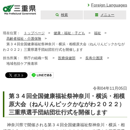
Foreign Languages
検索
メニュー
三重県公式ウェブ
サイト
現在位置：
トップページ
>
健康・福祉・子ども
>
福祉
>
高齢者福祉・介護保険
>
第３４回全国健康福祉祭神奈川・横浜・相模原大会（ねんりんピックかなが
わ２０２２）三重県選手団結団壮行式を開催します
担当所属：
県庁の組織一覧 >
医療保健部
>
長寿介護課
>
地域包括ケア推進班
令和04年11月05日
第３４回全国健康福祉祭神奈川・横浜・相模
原大会（ねんりんピックかながわ２０２２）
三重県選手団結団壮行式を開催します
神奈川県で開催される第３４回全国健康福祉祭神奈川・横浜・相