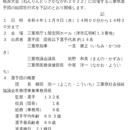
模原大会（ねんりんピックかながわ２０２２）に出場する三重県選
手団の結団壮行式を下記のとおり開催します。
記
１ 日 時 令和４年１１月９日（水）１４時００分から１４時３
０分まで
２ 会 場 三重県庁１階玄関ホール（津市広明町１３番地）
３ 出席者 選手団 団長以下選手代表 約１４名
三重県知事 一見 勝之（いちみ・かつゆ
き）
三重県議会議長 前野 和美（まえの・かずみ）
三重県医療保健部長 中尾 洋一（なかお・ようい
ち）
４ 選手団の概要
団 長 横田 浩一（よこた・こういち）三重県社会福祉
協議会常務理事兼事務局長
監督・選手 １３２名
役員（団長） １名
総務（事務局） ９名
選手平均年齢 ６９.５歳
選手最高齢者 ８６歳
派遣種目 ２１種目