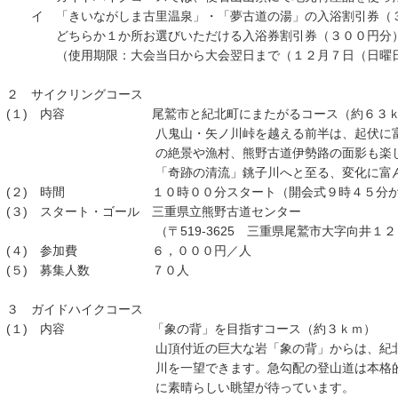
イ 「きいながしま古里温泉」・「夢古道の湯」の入浴割引券（
どちらか１か所お選びいただける入浴券割引券（３００円分）
（使用期限：大会当日から大会翌日まで（１２月７日（日曜日
２ サイクリングコース
(１) 内容 尾鷲市と紀北町にまたがるコース（約６３ｋ
八鬼山・矢ノ川峠を越える前半は、起伏に富んだ本
の絶景や漁村、熊野古道伊勢路の面影も楽しめます
「奇跡の清流」銚子川へと至る、変化に富んだ
(２) 時間 １０時００分スタート（開会式９時４５分か
(３) スタート・ゴール 三重県立熊野古道センター
（〒519-3625 三重県尾鷲市大字向井１２
(４) 参加費 ６，０００円／人
(５) 募集人数 ７０人
３ ガイドハイクコース
(１) 内容 「象の背」を目指すコース（約３ｋｍ）
山頂付近の巨大な岩「象の背」からは、紀北・尾鷲
川を一望できます。急勾配の登山道は本格的なコー
に素晴らしい眺望が待っています。