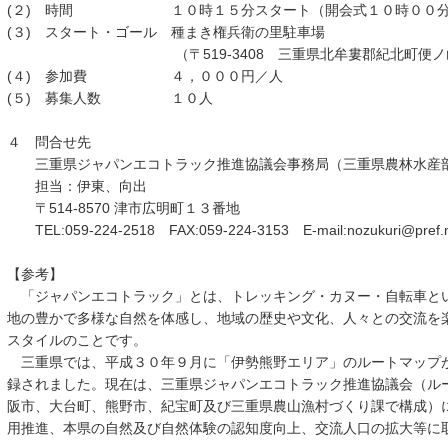
(２) 時間 １０時１５分スタート（開会式１０時００分
(３) スタート・ゴール 種まき権兵衛の里駐車場
（〒519-3408 三重県北牟婁郡紀北町便ノ山
(４) 参加費 ４，０００円／人
(５) 募集人数 １０人
４ 問合せ先
三重県ジャパンエコトラック推進協議会事務局（三重県農林水産部
担当：伊東、向出
〒514-8570 津市広明町１３番地
TEL:059-224-2518 FAX:059-224-3153 E-mail:nozukuri@pref.mi
【参考】
「ジャパンエコトラック」とは、トレッキング・カヌー・自転車と
地の豊かで多様な自然を体感し、地域の歴史や文化、人々との交流を
スタイルのことです。
三重県では、平成３０年９月に「伊勢熊野エリア」のルートマップ
録されました。現在は、三重県ジャパンエコトラック推進協議会（ル
阪市、大台町、熊野市、紀宝町及び三重県農山漁村づくり課で構成）
用推進、本県の自然及び自然体験の認知度向上、交流人口の拡大等に