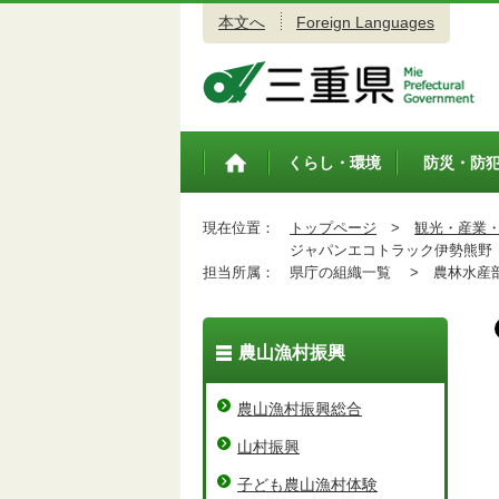
本文へ
Foreign Languages
三重県公式ウェブサイト
くらし・環境
防災・防
トップペ
ージ
現在位置：
トップページ
>
観光・産業
ジャパンエコトラック伊勢熊野「ラ
担当所属：
県庁の組織一覧 >
農林水産
農山漁村振興
農山漁村振興総合
山村振興
子ども農山漁村体験