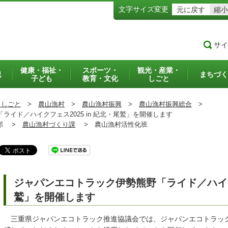
文字サイズ変更
元に戻す
縮小
サイ
健康・福祉・
スポーツ・
観光・産業・
犯
まちづく
子ども
教育・文化
しごと
・しごと
>
農山漁村
>
農山漁村振興
>
農山漁村振興総合
>
イド／ハイクフェス2025 in 紀北・尾鷲」を開催します
部 >
農山漁村づくり課
>
農山漁村活性化班
ジャパンエコトラック伊勢熊野「ライド／ハイクフ
鷲」を開催します
三重県ジャパンエコトラック推進協議会では、ジャパンエコトラッ