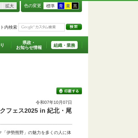
色の変更
拡大
標準
青
黄
黒
ト内検索
県政・
り
組織・業務
お知らせ情報
令和07年10月07日
ェス2025 in 紀北・尾
印刷する
ク「伊勢熊野」の魅力を多くの人に体