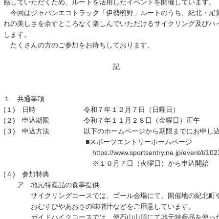
感していただくため、ルートを活用したイベントを開催しています。
今回はジャパンエコトラック「伊勢熊野」ルートのうち、紀北・尾
れの美しさを余すところなく楽しんでいただけるサイクリング及びハ
します。
たくさんの方のご参加をお待ちしております。
記
１ 共通事項
(１) 日時 令和７年１２月７日（日曜日）
(２) 申込期限 令和７年１１月２８日（金曜日）正午
(３) 申込方法 以下のホームページから期限までにお申し込
■スポーツエントリーホームページ
https://www.sportsentry.ne.jp/event/t/1023
※１０月７日（火曜日）から申込開始
(４) 参加特典
ア 地元特産品の食事提供
サイクリングコースでは、ゴール会場にて、開催地の紀北町や
おむすびやあおさの味噌汁などをご用意しています。
ガイドハイクコースでは、便石山山頂にて地元特産品を使った