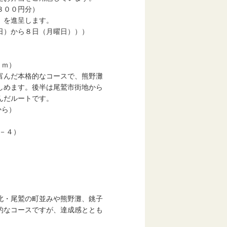
３００円分）
を進呈します。
）から８日（月曜日）））
ｍ）
格的なコースで、熊野灘
。後半は尾鷲市街地から
ルートです。
ら）
－４）
の町並みや熊野灘、銚子
スですが、達成感ととも