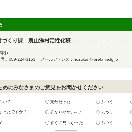
先
村づくり課 農山漁村活性化班
6階）
：059-224-3153
メールアドレス：
nozukuri@pref.mie.lg.jp
ためにみなさまのご意見をお聞かせください
たか？
充分だった
ふつう
かったですか？
分かりやすかった
ふつう
？
すぐに見つかった
ふつう