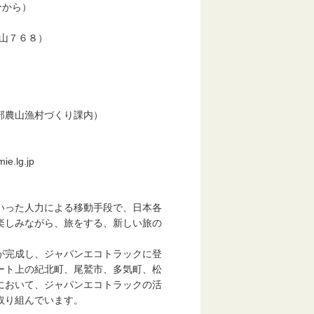
から）
７６８）
農山漁村づくり課内）
e.lg.jp
いった人力による移動手段で、日本各
楽しみながら、旅をする、新しい旅の
が完成し、ジャパンエコトラックに登
ート上の紀北町、尾鷲市、多気町、松
において、ジャパンエコトラックの活
取り組んでいます。