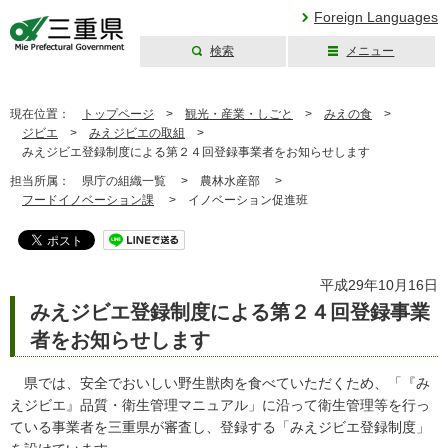
Foreign Languages
検索
メニュー
三重県公式ウェブ
サイト
現在位置：
トップページ
>
観光・産業・しごと
>
みえの食
>
ジビエ
>
みえジビエの取組
>
みえジビエ登録制度による第２４回登録事業者をお知らせします
担当所属：
県庁の組織一覧 >
農林水産部 >
フードイノベーション課
>
イノベーション促進班
平成29年10月16日
みえジビエ登録制度による第２４回登録事業
者をお知らせします
県では、安全でおいしい野生獣肉を食べていただくため、「『み
えジビエ』品質・衛生管理マニュアル」に沿って衛生管理等を行っ
ている事業者を三重県が審査し、登録する「みえジビエ登録制度」