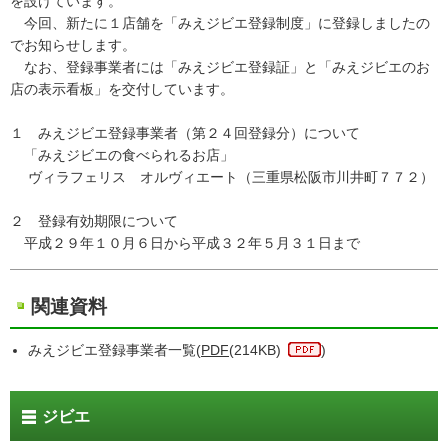
を設けています。
今回、新たに１店舗を「みえジビエ登録制度」に登録しましたの
でお知らせします。
なお、登録事業者には「みえジビエ登録証」と「みえジビエのお
店の表示看板」を交付しています。
１ みえジビエ登録事業者（第２４回登録分）について
「みえジビエの食べられるお店」
ヴィラフェリス オルヴィエート（三重県松阪市川井町７７２）
２ 登録有効期限について
平成２９年１０月６日から平成３２年５月３１日まで
関連資料
みえジビエ登録事業者一覧(
PDF
(214KB)
)
ジビエ