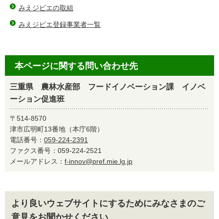
みえジビエの取組
みえジビエ登録事業者一覧
本ページに関する問い合わせ先
三重県 農林水産部 フードイノベーション課 イノベ
ーション促進班
〒514-8570
津市広明町13番地（本庁6階）
電話番号：
059-224-2391
ファクス番号：059-224-2521
メールアドレス：
f-innov@pref.mie.lg.jp
より良いウェブサイトにするためにみなさまのご
意見をお聞かせください