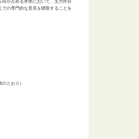
を田が占める本県において、主力作目
えでの専門的な意見を聴取することを
。
領のとおり）