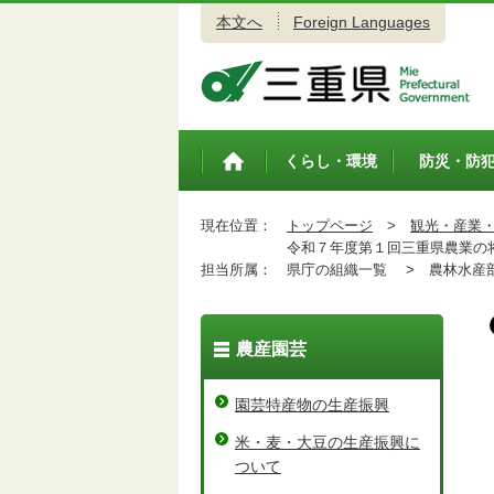
本文へ
Foreign Languages
三重県公式ウェブサイト
くらし・環境
防災・防
トップペ
ージ
現在位置：
トップページ
>
観光・産業
令和７年度第１回三重県農業の
担当所属：
県庁の組織一覧 >
農林水産
農産園芸
園芸特産物の生産振興
米・麦・大豆の生産振興に
ついて