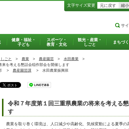
文字サイズ変更
元に戻す
縮小
サイ
健康・福祉・
スポーツ・
観光・産業・
犯
まちづく
子ども
教育・文化
しごと
・しごと
>
農業
>
農産園芸
>
水田農業
>
将来を考える懇話会稲作部会を開催します
部 >
農産園芸課
>
水田農業振興班
令和７年度第１回三重県農業の将来を考える懇
す
農業を取り巻く環境は、人口減少や高齢化、気候変動による夏季の