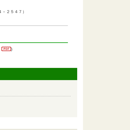
４－２５４７）
)