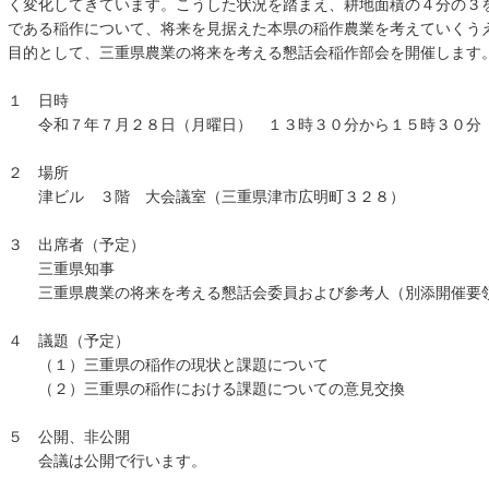
く変化してきています。こうした状況を踏まえ、耕地面積の４分の３
である稲作について、将来を見据えた本県の稲作農業を考えていくう
目的として、三重県農業の将来を考える懇話会稲作部会を開催します
１ 日時
令和７年７月２８日（月曜日） １３時３０分から１５時３０分
２ 場所
津ビル ３階 大会議室（三重県津市広明町３２８）
３ 出席者（予定）
三重県知事
三重県農業の将来を考える懇話会委員および参考人（別添開催要
４ 議題（予定）
（１）三重県の稲作の現状と課題について
（２）三重県の稲作における課題についての意見交換
５ 公開、非公開
会議は公開で行います。