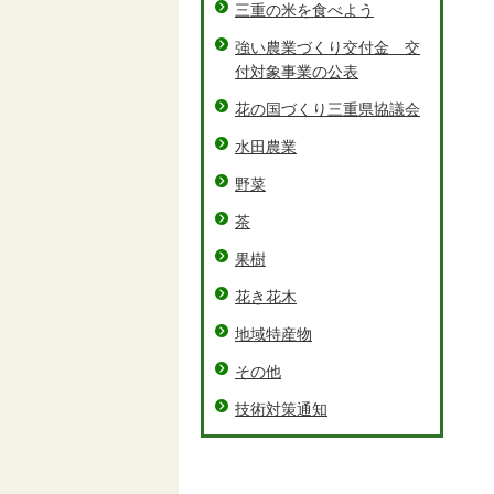
三重の米を食べよう
強い農業づくり交付金 交
付対象事業の公表
花の国づくり三重県協議会
水田農業
野菜
茶
果樹
花き花木
地域特産物
その他
技術対策通知