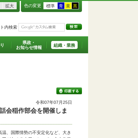
色の変更
拡大
標準
青
黄
黒
ト内検索
県政・
り
組織・業務
お知らせ情報
令和07年07月25日
話会稲作部会を開催しま
印刷する
高温、国際情勢の不安定化など、大き