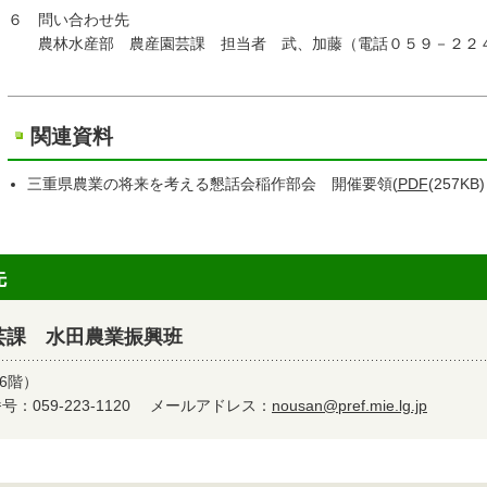
６ 問い合わせ先
農林水産部 農産園芸課 担当者 武、加藤（電話０５９－２２
関連資料
三重県農業の将来を考える懇話会稲作部会 開催要領(
PDF
(257KB)
先
芸課 水田農業振興班
6階）
：059-223-1120
メールアドレス：
nousan@pref.mie.lg.jp