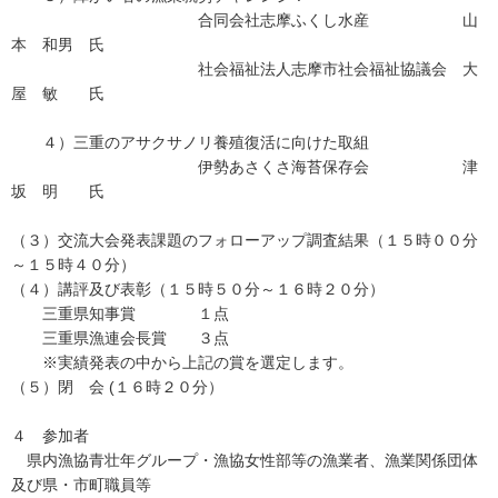
合同会社志摩ふくし水産 山
本 和男 氏
社会福祉法人志摩市社会福祉協議会 大
屋 敏 氏
４）三重のアサクサノリ養殖復活に向けた取組
伊勢あさくさ海苔保存会 津
坂 明 氏
（３）交流大会発表課題のフォローアップ調査結果（１５時００分
～１５時４０分）
（４）講評及び表彰（１５時５０分～１６時２０分）
三重県知事賞 １点
三重県漁連会長賞 ３点
※実績発表の中から上記の賞を選定します。
（５）閉 会 (１６時２０分）
４ 参加者
県内漁協青壮年グループ・漁協女性部等の漁業者、漁業関係団体
及び県・市町職員等