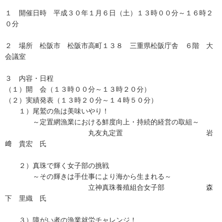
１ 開催日時 平成３０年１月６日（土）１３時００分～１６時２
０分
２ 場所 松阪市 松阪市高町１３８ 三重県松阪庁舎 ６階 大
会議室
３ 内容・日程
（１）開 会（１３時００分～１３時２０分）
（２）実績発表（１３時２０分～１４時５０分）
１）尾鷲の魚は美味いやり！
～定置網漁業における鮮度向上・持続的経営の取組～
丸友丸定置 岩
﨑 貴宏 氏
２）真珠で輝く女子部の挑戦
～その輝きは手仕事により海から生まれる～
立神真珠養殖組合女子部 森
下 里織 氏
３）障がい者の漁業就労チャレンジ！