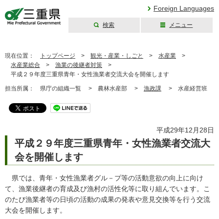
Foreign Languages
検索
メニュー
三重県公式ウェブ
サイト
現在位置：
トップページ
>
観光・産業・しごと
>
水産業
>
水産業総合
>
漁業の後継者対策
>
平成２９年度三重県青年・女性漁業者交流大会を開催します
担当所属：
県庁の組織一覧 >
農林水産部 >
漁政課
>
水産経営班
平成29年12月28日
平成２９年度三重県青年・女性漁業者交流大
会を開催します
県では、青年・女性漁業者グル－プ等の活動意欲の向上に向け
て、漁業後継者の育成及び漁村の活性化等に取り組んでいます。こ
のたび漁業者等の日頃の活動の成果の発表や意見交換等を行う交流
大会を開催します。