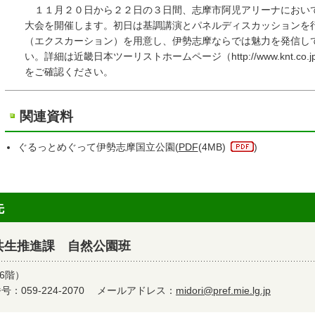
１１月２０日から２２日の３日間、志摩市阿児アリーナにおいて
大会を開催します。初日は基調講演とパネルディスカッションを行
（エクスカーション）を用意し、伊勢志摩ならでは魅力を発信して
い。詳細は近畿日本ツーリストホームページ（http://www.knt.co.jp/ec/2
をご確認ください。
関連資料
ぐるっとめぐって伊勢志摩国立公園(
PDF
(4MB)
)
先
共生推進課 自然公園班
6階）
：059-224-2070
メールアドレス：
midori@pref.mie.lg.jp