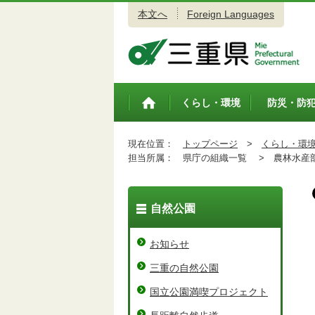
本文へ
Foreign Languages
三重県公式ウェブサイト
くらし・環境
防災・防
トップペ
ージ
現在位置：
トップページ
>
くらし・環
担当所属：
県庁の組織一覧 >
農林水産
自然公園
お知らせ
三重の自然公園
国立公園満喫プロジェクト