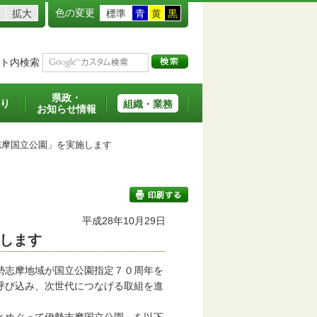
色の変更
拡大
標準
青
黄
黒
ト内検索
県政・
り
組織・業務
お知らせ情報
摩国立公園」を実施します
平成28年10月29日
します
印刷する
勢志摩地域が国立公園指定７０周年を
呼び込み、次世代につなげる取組を進