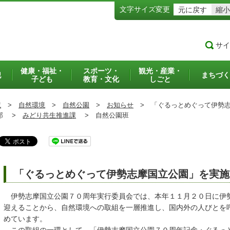
文字サイズ変更
元に戻す
縮小
サイ
健康・福祉・
スポーツ・
観光・産業・
犯
まちづく
子ども
教育・文化
しごと
境
>
自然環境
>
自然公園
>
お知らせ
>
「ぐるっとめぐって伊勢志
部 >
みどり共生推進課
>
自然公園班
「ぐるっとめぐって伊勢志摩国立公園」を実施
伊勢志摩国立公園７０周年実行委員会では、本年１１月２０日に伊
迎えることから、自然環境への取組を一層推進し、国内外の人びとを
めています。