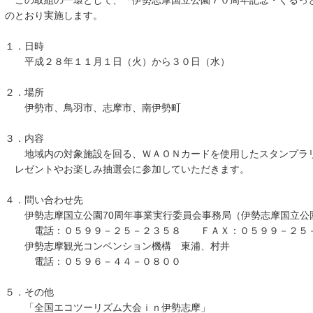
この取組の一環として、「伊勢志摩国立公園７０周年記念・ぐるっ
のとおり実施します。
１．日時
平成２８年１１月１日（火）から３０日（水）
２．場所
伊勢市、鳥羽市、志摩市、南伊勢町
３．内容
地域内の対象施設を回る、ＷＡＯＮカードを使用したスタンプラリ
レゼントやお楽しみ抽選会に参加していただきます。
４．問い合わせ先
伊勢志摩国立公園70周年事業実行委員会事務局（伊勢志摩国立公
電話：０５９９－２５－２３５８ ＦＡＸ：０５９９－２５－
伊勢志摩観光コンベンション機構 東浦、村井
電話：０５９６－４４－０８００
５．その他
「全国エコツーリズム大会ｉｎ伊勢志摩」