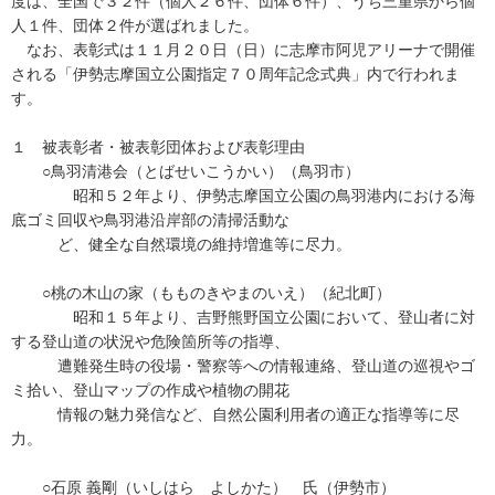
度は、全国で３２件（個人２６件、団体６件）、うち三重県から個
人１件、団体２件が選ばれました。
なお、表彰式は１１月２０日（日）に志摩市阿児アリーナで開催
される「伊勢志摩国立公園指定７０周年記念式典」内で行われま
す。
１ 被表彰者・被表彰団体および表彰理由
○鳥羽清港会（とばせいこうかい）（鳥羽市）
昭和５２年より、伊勢志摩国立公園の鳥羽港内における海
底ゴミ回収や鳥羽港沿岸部の清掃活動な
ど、健全な自然環境の維持増進等に尽力。
○桃の木山の家（もものきやまのいえ）（紀北町）
昭和１５年より、吉野熊野国立公園において、登山者に対
する登山道の状況や危険箇所等の指導、
遭難発生時の役場・警察等への情報連絡、登山道の巡視やゴ
ミ拾い、登山マップの作成や植物の開花
情報の魅力発信など、自然公園利用者の適正な指導等に尽
力。
○石原 義剛（いしはら よしかた） 氏（伊勢市）