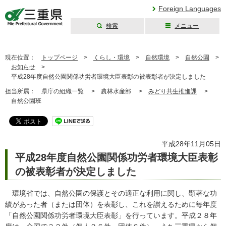
Foreign Languages
検索
メニュー
三重県公式ウェブ
サイト
現在位置：
トップページ
>
くらし・環境
>
自然環境
>
自然公園
>
お知らせ
>
平成28年度自然公園関係功労者環境大臣表彰の被表彰者が決定しました
担当所属：
県庁の組織一覧 >
農林水産部 >
みどり共生推進課
>
自然公園班
平成28年11月05日
平成28年度自然公園関係功労者環境大臣表彰
の被表彰者が決定しました
環境省では、自然公園の保護とその適正な利用に関し、顕著な功
績があった者（または団体）を表彰し、これを讃えるために毎年度
「自然公園関係功労者環境大臣表彰」を行っています。平成２８年