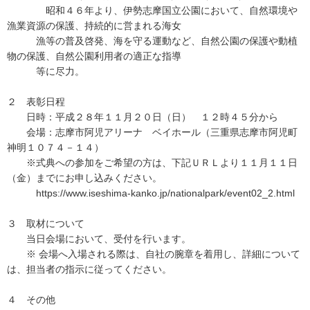
昭和４６年より、伊勢志摩国立公園において、自然環境や
漁業資源の保護、持続的に営まれる海女
漁等の普及啓発、海を守る運動など、自然公園の保護や動植
物の保護、自然公園利用者の適正な指導
等に尽力。
２ 表彰日程
日時：平成２８年１１月２０日（日） １２時４５分から
会場：志摩市阿児アリーナ ベイホール（三重県志摩市阿児町
神明１０７４－１４）
※式典への参加をご希望の方は、下記ＵＲＬより１１月１１日
（金）までにお申し込みください。
https://www.iseshima-kanko.jp/nationalpark/event02_2.html
３ 取材について
当日会場において、受付を行います。
※ 会場へ入場される際は、自社の腕章を着用し、詳細について
は、担当者の指示に従ってください。
４ その他