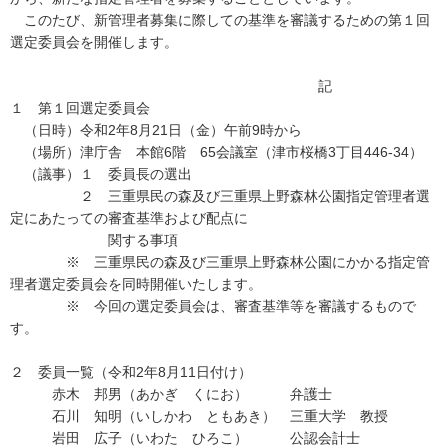
このたび、新管理者募集に際しての基準を審議するための第１回
選定委員会を開催します。
記
１ 第１回選定委員会
（日時）令和2年8月21日（金）午前9時から
（場所）津庁舎 本館6階 65会議室（津市桜橋3丁目446-34）
（議事）１ 委員長の選出
２ 三重県民の森及び三重県上野森林公園指定管理者選
定にあたっての審査基準および配点に
関する事項
※ 三重県民の森及び三重県上野森林公園にかかる指定管
理者選定委員会を同時開催いたします。
※ 今回の選定委員会は、審査基準等を審議するもので
す。
２ 委員一覧（令和2年8月11日付け）
赤木 邦男（あかぎ くにお） 弁護士
石川 知明（いしかわ ともあき） 三重大学 教授
岩田 広子（いわた ひろこ） 公認会計士