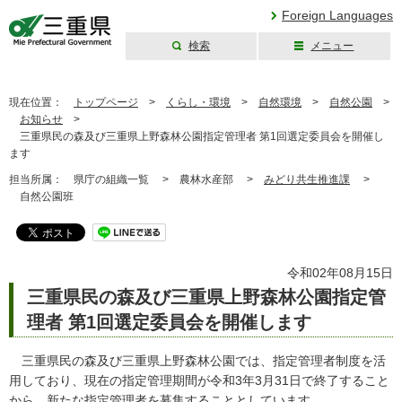
Foreign Languages
検索
メニュー
三重県公式ウェブ
サイト
現在位置：
トップページ
>
くらし・環境
>
自然環境
>
自然公園
>
お知らせ
>
三重県民の森及び三重県上野森林公園指定管理者 第1回選定委員会を開催し
ます
担当所属：
県庁の組織一覧 >
農林水産部 >
みどり共生推進課
>
自然公園班
令和02年08月15日
三重県民の森及び三重県上野森林公園指定管
理者 第1回選定委員会を開催します
三重県民の森及び三重県上野森林公園では、指定管理者制度を活
用しており、現在の指定管理期間が令和3年3月31日で終了すること
から、新たな指定管理者を募集することとしています。