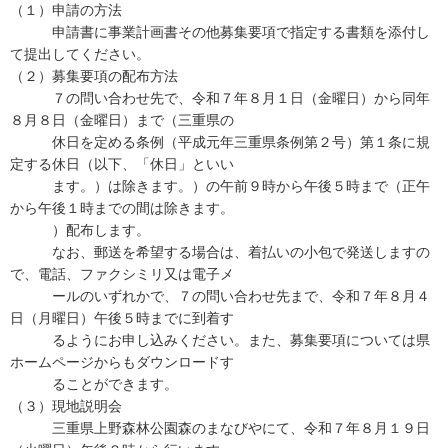
（１）申請の方法
申請書に事業計画書その他募集要項で指定する書類を添付し
て提出してください。
（２）募集要項の配布方法
７の問い合わせ先で、令和７年８月１日（金曜日）から同年
８月８日（金曜日）まで（三重県の
休日を定める条例（平成元年三重県条例第２号）第１条に規
定する休日（以下、「休日」といい
ます。）は除きます。）の午前９時から午後５時まで（正午
から午後１時までの間は除きます。
）配布します。
なお、郵送を希望する場合は、着払いの小包で発送しますの
で、電話、ファクシミリ又は電子メ
ールのいずれかで、７の問い合わせ先まで、令和７年８月４
日（月曜日）午後５時までに到着す
るようにお申し込みください。また、募集要項については県
ホームページからもダウンロードす
ることができます。
（３）現地説明会
三重県上野森林公園森のまなびやにて、令和７年８月１９日