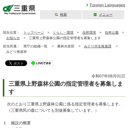
Foreign Languages
検索
メニュー
三重県公式ウェブ
サイト
現在位置：
トップページ
>
くらし・環境
>
自然環境
>
自然公園
>
お知らせ
>
三重県上野森林公園の指定管理者を募集します
担当所属：
県庁の組織一覧 >
農林水産部 >
みどり共生推進課
>
みどり推進班
令和07年08月01日
三重県上野森林公園の指定管理者を募集しま
す
次のとおり三重県上野森林公園に係る指定管理者を募集します。
（三重県民の森についても別途募集しています。）
１ 施設の概要