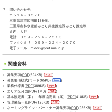
７ 問い合わせ先
〒５１４－８５７０
三重県津市広明町13番地
三重県農林水産部みどり共生推進課みどり推進班
辻内、大谷
電話 ０５９－２２４－２５１３
ファクシミリ ０５９－２２４－２０７０
電子メール midori@pref.mie.lg.jp
関連資料
募集要項(
PDF
(624KB)
)
募集要項様式(
ワード
(65KB)
)
業務仕様書(
PDF
(389KB)
)
エリア区分図(
PDF
(1MB)
)
基本協定書（案）、年度協定書（案）(
PDF
(410KB)
)
管理備品一覧(
PDF
(125KB)
)
ネーミングライツ・パートナー募集要項(
PDF
(256KB)
)