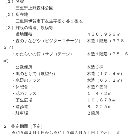
（１）名称
三重県上野森林公園
（２）所在地
三重県伊賀市下友生字松ヶ谷１番地
（３）施設の構造、規模等
敷地面積 ４３６，９５６㎡
・森のまなびや（ビジターコテージ） 木造１階建（３７８．
３㎡）
・かたらいの館（サブコテージ） 木造１階建（７５．６
㎡)
・公衆便所 木造３棟
・風のとりで（展望台） 木造（１７．４㎡）
・水辺のテラス 木造（６５．２㎡）
・休憩舎 木造９箇所
・花のテラス １，４７２㎡
・芝生広場 １０，８７８㎡
・遊歩道 ８，２２５ｍ
・駐車場 ２箇所
２ 指定期間（予定）
令和８年４月１日から令和１３年３月３１日までとします。