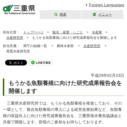
Foreign Languages
検索
メニュー
三重県公式ウェブ
サイト
現在位置：
トップページ
>
観光・産業・しごと
>
水産業
>
水産研究所
>
もうかる魚類養殖に向けた研究成果報告会を開催します
担当所属：
県庁の組織一覧 >
農林水産部 >
水産研究所
>
尾鷲水産研究室
平成29年02月23日
もうかる魚類養殖に向けた研究成果報告会を
開催します
三重県水産研究所では、もうかる魚類養殖を推進しており、その
一環として、複合魚類養殖の導入による経営改善効果など、魚類養
殖の収益向上に向けた研究成果報告会を、三重県海水養魚協議会と
共催で開催します。皆様のご参加をお待ちしております。