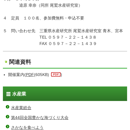
逵原 幸奈（同所 尾鷲水産研究室）
４ 定員 １００名、参加費無料・申込不要
５ 問い合わせ先 三重県水産研究所 尾鷲水産研究室 青木、宮本
TEL ０５９７－２２－１４３８
FAX ０５９７－２２－１４３９
関連資料
開催案内(
PDF
(605KB)
)
水産業
水産業総合
第44回全国豊かな海づくり大会
さかなを食べよう