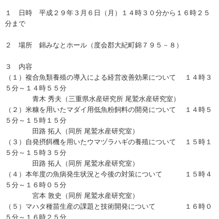
１ 日時 平成２９年３月６日（月）１４時３０分から１６時２５
分まで
２ 場所 錦みなとホール（度会郡大紀町錦７９５－８）
３ 内容
（１）複合魚類養殖の導入による経営改善効果について １４時３
５分～１４時５５分
青木 秀夫（三重県水産研究所 尾鷲水産研究室）
（２）米糠を用いたマダイ用低魚粉飼料の開発について １４時５
５分～１５時１５分
田路 拓人（同所 尾鷲水産研究室）
（３）自発摂餌機を用いたウマヅラハギの養殖について １５時１
５分～１５時３５分
田路 拓人（同所 尾鷲水産研究室）
（４）本年度の魚病発生状況と今後の対策について １５時４
５分～１６時０５分
宮本 敦史（同所 尾鷲水産研究室）
（５）マハタ種苗生産の課題と技術開発について １６時０
５分～１６時２５分