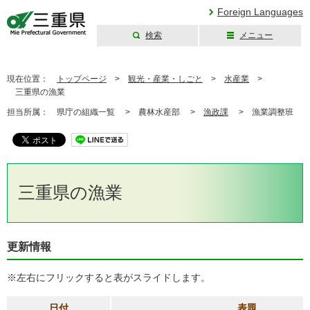
Foreign Languages
検索
メニュー
三重県公式ウェブ
サイト
現在位置：
トップページ
>
観光・産業・しごと
>
水産業
>
三重県の漁業
担当所属：
県庁の組織一覧 >
農林水産部 >
漁政課
>
漁業調整班
三重県の漁業
更新情報
※左右にフリックすると表がスライドします。
日付
表題