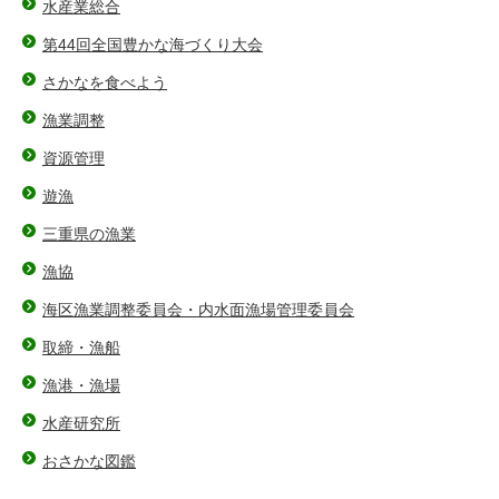
水産業総合
第44回全国豊かな海づくり大会
さかなを食べよう
漁業調整
資源管理
遊漁
三重県の漁業
漁協
海区漁業調整委員会・内水面漁場管理委員会
取締・漁船
漁港・漁場
水産研究所
おさかな図鑑