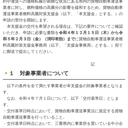
約や運賃への価格転嫁が困難な状況にある県内の貨物自動車運送事
業者に対し、燃料価格の高騰分の影響を緩和するため、貨物自動車
運送事業者燃料高騰対策支援金（以下、「本支援金」とする。）の
申請の受付を開始します。
本支援金の交付を希望される場合は、下記の要件についてご確認
いただき、申請に必要な書類を
令和４年１２月１５日（木）から令
和５年２月３日（金）（消印有効）まで
に貨物自動車運送事業者燃
料高騰対策支援金事務局（以下、「支援金事務局」とする。）宛て
に郵送で提出してください。
記
１ 対象事業者について
以下の条件を全て満たす事業者が本支援金の対象事業者となりま
す。
なお、令和４年７月１日について、以下「交付基準日」としま
す。
・交付基準日時点において、貨物自動車運送事業法に規定する貨物
自動車運送事業を行っていること。
・交付基準日時点において、三重県内に事業所を置いている中小企