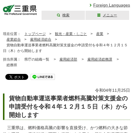
Foreign Languages
検索
メニュー
三重県公式ウェブ
サイト
現在位置：
トップページ
>
観光・産業・しごと
>
産業
>
産業総合
>
雇用経済総合
>
貨物自動車運送事業者燃料高騰対策支援金の申請受付を令和４年１２月１５
日（木）から開始します
担当所属：
県庁の組織一覧 >
雇用経済部
>
雇用経済総務課
>
総務班
令和04年11月25日
貨物自動車運送事業者燃料高騰対策支援金の
申請受付を令和４年１２月１５日（木）から
開始します
三重県は、燃料価格高騰の影響を直接受け、かつ燃料の大きな節