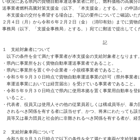
い状況にある県内の貨物自動車運送事業者に対し、燃料価格の高騰分
送事業者燃料高騰対策支援金（以下、「本支援金」とする。）の申請
本支援金の交付を希望する場合は、下記の要件についてご確認いた
２月４日（月）から令和６年２月２日（金）（消印有効）までに貨物
事務局（以下、「支援金事務局」とする。）宛てに郵送で提出してく
記
１ 支給対象者について
以下の条件を全て満たす事業者が本支援金の支給対象者となります
・県内に事業所をおく貨物自動車運送事業者であること。
・県内に事業所を置く中小企業者・小規模事業者であること。
・令和５年９月３０日時点で貨物自動車運送事業の許可（県外事業者
車運送事業においては経営届出）を受けている事業者であること。
・令和５年９月３０日時点で県内に使用本拠を置く事業用自動車を登
いること。
・代表者、役員又は使用人その他の従業員若しくは構成員等が、暴力
されるべき関係を有する者に該当せず、かつ、将来にわたっても該
員等又は暴力団員と社会的に非難されるべき関係を有する者が、経
２ 支給対象車両について
令和５年９月３０日時点で以下の条件を全て満たす車両が支給対象