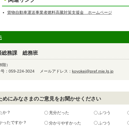
貨物自動車運送事業者燃料高騰対策支援金 ホームページ
先
済総務課 総務班
8階）
：059-224-3024
メールアドレス：
koyokei@pref.mie.lg.jp
ためにみなさまのご意見をお聞かせください
たか？
充分だった
ふつう
かったですか？
分かりやすかった
ふつう