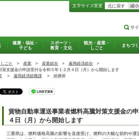
文字サイズ変更
元に戻す
縮小
サイ
健康・福祉・
スポーツ・
観光・産業・
犯
まちづく
子ども
教育・文化
しごと
・しごと
>
産業
>
産業総合
>
雇用経済総合
>
策支援金の申請受付を令和５年１２月４日（月）から開始します
部
>
雇用経済総務課
>
総務班
貨物自動車運送事業者燃料高騰対策支援金の申
４日（月）から開始します
三重県は、燃料価格高騰の影響を直接受け、燃料の大幅な節約や運