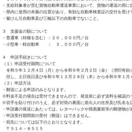
・支給対象者が営む貨物自動車運送事業において、貨物の運送の用に
・県内に使用の本拠の位置があり、有効な自動車検査証の交付を受け
・被けん引自動車及び三輪以下の自動車でないこと。
３ 支援金の額について
・普通車（特種を含む）：２０，０００円／台
・小型車・軽自動車 ： ３，０００円／台
４ 申請手続きについて
（１）申請受付期間について
令和５年１２月４日（月）から令和６年２月２日（金）（消印有効
但し、土日祝日及び令和５年１２月２８日（木）から令和６年１月
（２）申請方法
・郵送による申請のみとなります。
※料金不足の場合は受付できませんので、発送前に必ず送料を確認の
※切手を貼り付けのうえ、必ず封筒の裏面に差出人の住所及び氏名を
・申請書の発送にあたっては、レターパックや簡易書留等の郵便物が
・申請受付期間前の受付（郵送）はできません。
・宛先については以下のとおりとなります。
〒５１４－８５１５