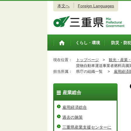
本文へ
Foreign Languages
三重県公式ウェブサイト
くらし・環境
防災・防
トップペ
ージ
現在位置：
トップページ
>
観光・産業
貨物自動車運送事業者燃料高騰対
担当所属：
県庁の組織一覧 >
雇用経済
産業総合
雇用経済総合
過去の施策
三重県産業支援センターに