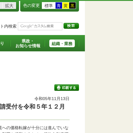
色の変更
拡大
標準
青
黄
黒
ト内検索
県政・
り
組織・業務
お知らせ情報
令和05年11月13日
請受付を令和５年１２月
印刷する
賃への価格転嫁が十分には進んでいな