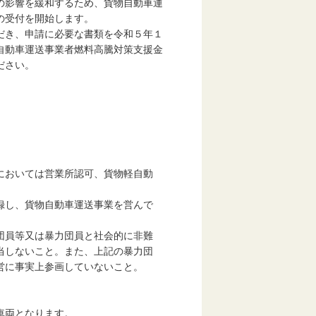
の影響を緩和するため、貨物自動車運
の受付を開始します。
だき、申請に必要な書類を令和５年１
自動車運送事業者燃料高騰対策支援金
ださい。
。
においては営業所認可、貨物軽自動
録し、貨物自動車運送事業を営んで
団員等又は暴力団員と社会的に非難
当しないこと。また、上記の暴力団
営に事実上参画していないこと。
車両となります。