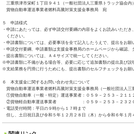
三重県津市栄町１丁目９４１（一般社団法人三重県トラック協会内
貨物自動車運送事業者燃料高騰対策支援金事務局 宛
５ 申請様式
・申請にあたっては、必ず申請交付要綱の内容をよくお読みいただき
ください。
・申請書類については、必要事項を全て記入したうえで、提出をお願
・申請交付要綱、申請書類は支援金事務局のホームページから確認、
・提出書類については、Ａ４サイズで統一してください。
※申請書類に不備がある場合等、必要に応じて追加書類の提出及び説
※支給業務を円滑に行うためにも、提出書類のセルフチェックをお願
６ 本支援金に関するお問い合わせ先について
貨物自動車運送事業者燃料高騰対策支援金事務局（一般社団法人三
①貨物自動車（一般・特定）運送事業者：０５９－２５３－２１１
②貨物軽自動車運送事業者 ：０５９－２５３－２３２
・電話受付時間：平日の９時から１７時まで
但し、土日祝日及び令和５年１２月２８日（木）から令和６年１月
関連リンク