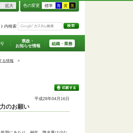
色の変更
拡大
標準
青
黄
黒
ト内検索
県政・
り
組織・業務
お知らせ情報
する情報
>
平成28年04月16日
力のお願い
印刷する
は乾期にあたり、例年、降水量は少な