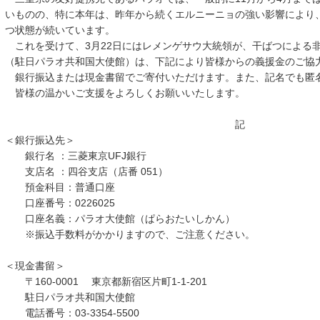
いものの、特に本年は、昨年から続くエルニーニョの強い影響により
つ状態が続いています。
これを受けて、3月22日にはレメンゲサウ大統領が、干ばつによる
（駐日パラオ共和国大使館）は、下記により皆様からの義援金のご協
銀行振込または現金書留でご寄付いただけます。また、記名でも匿
皆様の温かいご支援をよろしくお願いいたします。
記
＜銀行振込先＞
銀行名 ：三菱東京UFJ銀行
支店名 ：四谷支店（店番 051）
預金科目：普通口座
口座番号：0226025
口座名義：パラオ大使館（ぱらおたいしかん）
※振込手数料がかかりますので、ご注意ください。
＜現金書留＞
〒160-0001 東京都新宿区片町1-1-201
駐日パラオ共和国大使館
電話番号：03-3354-5500