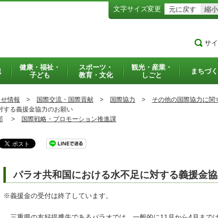
文字サイズ変更
元に戻す
縮小
サイ
健康・福祉・
スポーツ・
観光・産業・
犯
まちづく
子ども
教育・文化
しごと
らせ情報
>
国際交流・国際貢献
>
国際協力
>
その他の国際協力に関
対する義援金協力のお願い
部
>
国際戦略・プロモーション推進課
パラオ共和国における水不足に対する義援金協
※義援金の受付は終了しています。
三重県の友好提携先であるパラオでは、一般的に11月から4月まで