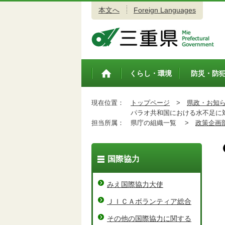
本文へ
Foreign Languages
三重県公式ウェブサイト
くらし・環境
防災・防
トップペ
ージ
現在位置：
トップページ
>
県政・お知
パラオ共和国における水不足に
担当所属：
県庁の組織一覧 >
政策企画
国際協力
みえ国際協力大使
ＪＩＣＡボランティア総合
その他の国際協力に関する