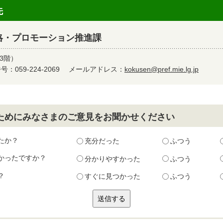
先
略・プロモーション推進課
3階）
：059-224-2069
メールアドレス：
kokusen@pref.mie.lg.jp
ためにみなさまのご意見をお聞かせください
たか？
充分だった
ふつう
かったですか？
分かりやすかった
ふつう
？
すぐに見つかった
ふつう