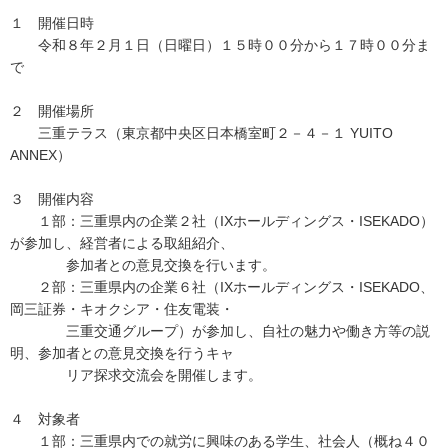
１ 開催日時
令和８年２月１日（日曜日）１５時００分から１７時００分ま
で
２ 開催場所
三重テラス（東京都中央区日本橋室町２－４－１ YUITO
ANNEX）
３ 開催内容
１部：三重県内の企業２社（IXホールディングス・ISEKADO）
が参加し、経営者による取組紹介、
参加者との意見交換を行います。
２部：三重県内の企業６社（IXホールディングス・ISEKADO、
岡三証券・キオクシア・住友電装・
三重交通グループ）が参加し、自社の魅力や働き方等の説
明、参加者との意見交換を行うキャ
リア探求交流会を開催します。
４ 対象者
１部：三重県内での就労に興味のある学生、社会人（概ね４０