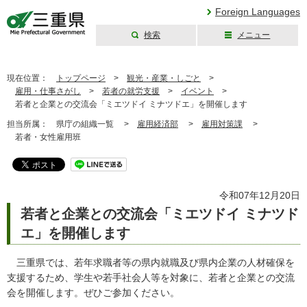
Foreign Languages
検索
メニュー
三重県公式ウェブ
サイト
現在位置：
トップページ
>
観光・産業・しごと
>
雇用・仕事さがし
>
若者の就労支援
>
イベント
>
若者と企業との交流会「ミエツドイ ミナツドエ」を開催します
担当所属：
県庁の組織一覧 >
雇用経済部
>
雇用対策課
>
若者・女性雇用班
令和07年12月20日
若者と企業との交流会「ミエツドイ ミナツド
エ」を開催します
三重県では、若年求職者等の県内就職及び県内企業の人材確保を
支援するため、学生や若手社会人等を対象に、若者と企業との交流
会を開催します。ぜひご参加ください。