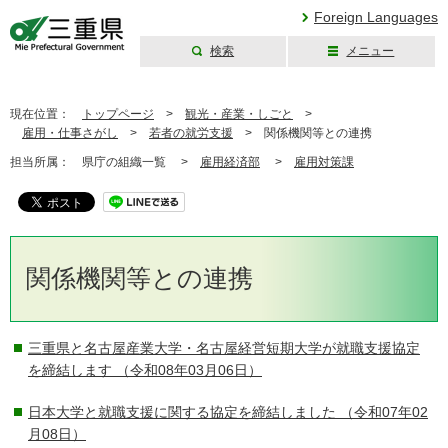
Foreign Languages
検索
メニュー
三重県公式ウェブ
サイト
現在位置：
トップページ
>
観光・産業・しごと
>
雇用・仕事さがし
>
若者の就労支援
>
関係機関等との連携
担当所属：
県庁の組織一覧 >
雇用経済部
>
雇用対策課
関係機関等との連携
三重県と名古屋産業大学・名古屋経営短期大学が就職支援協定
を締結します
（令和08年03月06日）
日本大学と就職支援に関する協定を締結しました
（令和07年02
月08日）