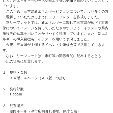
して、新エネルギーの導入や省エネ等の取組を進めていくこととし
ています。
このため、三重県新エネルギービジョンについて、より多くの方
に理解していただけるように、リーフレットを作成しました。
本リーフレットでは、新エネルギーに関して三重県がめざす将来
像についてイメージを持っていただきやすいよう、イラストや県内
施設等の写真を用いてわかりやすく説明しています。また、新エネ
ルギーの導入目標も、イラストを用いて表現しました。
今後、三重県が主催するイベントや研修会等で活用していきま
す。
なお、リーフレットは、市町等の関係機関に配布するとともに、
下記の場所に配置します。
１ 規格・頁数
Ａ４版・４ページ（Ａ３版二つ折り）
２ 発行部数
5,000部
３ 配置場所
・県民ホール（津市広明町13番地 県庁１階）