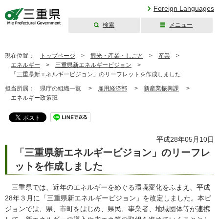
Foreign Languages
検索
メニュー
三重県公式ウェブ
サイト
現在位置：
トップページ
>
観光・産業・しごと
>
産業
>
エネルギー
>
三重県新エネルギービジョン
>
「三重県新エネルギービジョン」のリーフレットを作成しました
担当所属：
県庁の組織一覧 >
雇用経済部
>
新産業振興課
>
エネルギー政策班
平成28年05月10日
「三重県新エネルギービジョン」のリーフレ
ットを作成しました
三重県では、近年のエネルギーをめぐる環境変化をふまえ、平成
28年３月に「三重県新エネルギービジョン」を改定しました。本ビ
ジョンでは、県、市町をはじめ、県民、事業者、地域団体等が連携