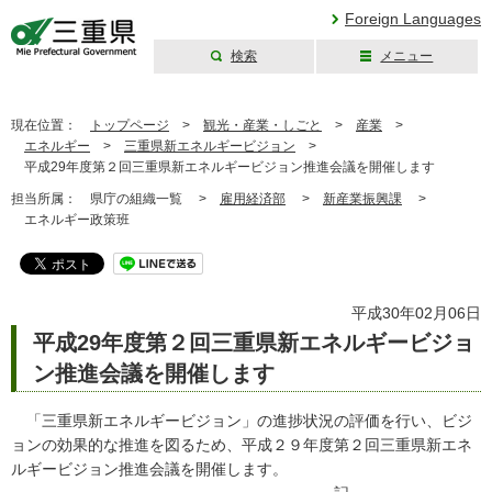
Foreign Languages
検索
メニュー
三重県公式ウェブ
サイト
現在位置：
トップページ
>
観光・産業・しごと
>
産業
>
エネルギー
>
三重県新エネルギービジョン
>
平成29年度第２回三重県新エネルギービジョン推進会議を開催します
担当所属：
県庁の組織一覧 >
雇用経済部
>
新産業振興課
>
エネルギー政策班
平成30年02月06日
平成29年度第２回三重県新エネルギービジョ
ン推進会議を開催します
「三重県新エネルギービジョン」の進捗状況の評価を行い、ビジ
ョンの効果的な推進を図るため、平成２９年度第２回三重県新エネ
ルギービジョン推進会議を開催します。