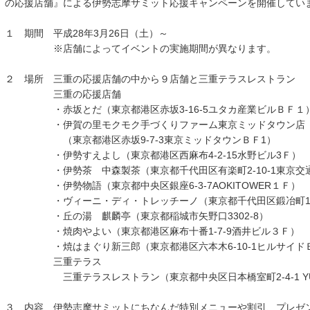
の応援店舗』による伊勢志摩サミット応援キャンペーンを開催してい
１ 期間 平成28年3月26日（土）～
※店舗によってイベントの実施期間が異なります。
２ 場所 三重の応援店舗の中から９店舗と三重テラスレストラン
三重の応援店舗
・赤坂とだ（東京都港区赤坂3-16-5ユタカ産業ビルＢＦ１
・伊賀の里モクモク手づくりファーム東京ミッドタウン店
（東京都港区赤坂9-7-3東京ミッドタウンＢＦ1）
・伊勢すえよし（東京都港区西麻布4-2-15水野ビル3Ｆ）
・伊勢茶 中森製茶（東京都千代田区有楽町2-10-1東京交
・伊勢物語（東京都中央区銀座6-3-7AOKITOWER１Ｆ）
・ヴィーニ・ディ・トレッチーノ（東京都千代田区鍛冶町1-1
・丘の湯 麒麟亭（東京都稲城市矢野口3302-8）
・焼肉やよい（東京都港区麻布十番1-7-9酒井ビル３Ｆ）
・焼はまぐり新三郎（東京都港区六本木6-10-1ヒルサイド
三重テラス
三重テラスレストラン（東京都中央区日本橋室町2-4-1 YUIT
３ 内容 伊勢志摩サミットにちなんだ特別メニューや割引、プレゼ