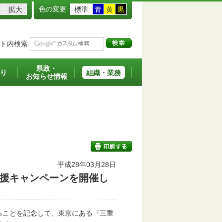
色の変更
拡大
標準
青
黄
黒
ト内検索
県政・
り
組織・業務
お知らせ情報
平成28年03月28日
援キャンペーンを開催し
印刷する
ることを記念して、東京にある『三重