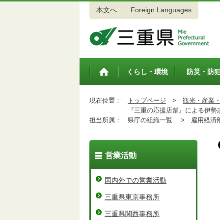
本文へ
Foreign Languages
三重県公式ウェブサイト
くらし・環境
防災・防
トップペ
ージ
現在位置：
トップページ
>
観光・産業
『三重の応援店舗』による伊勢志
担当所属：
県庁の組織一覧 >
雇用経済
営業活動
国内外での営業活動
三重県東京事務所
三重県関西事務所