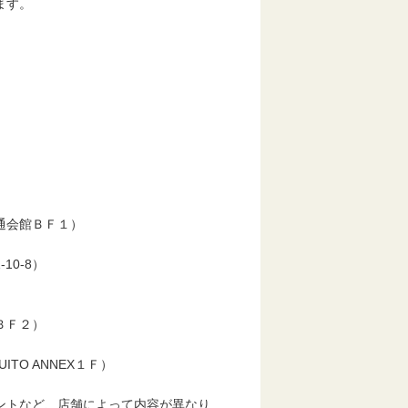
ます。
）
通会館ＢＦ１）
0-8）
ＢＦ２）
O ANNEX１Ｆ）
ントなど、店舗によって内容が異なり