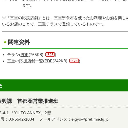
ます。
※『三重の応援店舗』とは、三重県食材を使ったお料理やお酒を楽し
いるお店のことで、三重テラスで登録しているものです。
関連資料
チラシ(
PDF
(765KB)
)
三重の応援店舗一覧(
PDF
(242KB)
)
先
振興課 首都圏営業推進班
-1 「YUITO ANNEX」2階
：03-5542-1034
メールアドレス：
eigyo@pref.mie.lg.jp