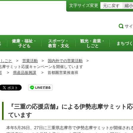
文字サイズ変更
元に戻す
縮小
サイ
健康・福祉・
スポーツ・
観光・産業・
犯
まちづく
子ども
教育・文化
しごと
・しごと
>
営業活動
>
国内外での営業活動
>
摩サミット応援キャンペーンを開催しています
部
>
県産品振興課
>
首都圏営業推進班
『三重の応援店舗』による伊勢志摩サミット応
ています
本年5月26日、27日に三重県志摩市で伊勢志摩サミットが開催され