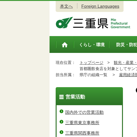
本文へ
Foreign Languages
三重県公式ウェブサイト
くらし・環境
防災・防
トップペ
ージ
現在位置：
トップページ
>
観光・産業
首都圏飲食店を対象としてサンプ
担当所属：
県庁の組織一覧 >
雇用経済
営業活動
国内外での営業活動
三重県東京事務所
三重県関西事務所