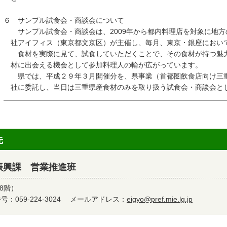
６ サンプル試食会・商談会について
サンプル試食会・商談会は、2009年から都内料理店を対象に地方
社アイフィス（東京都文京区）が主催し、毎月、東京・銀座におい
食材を実際に見て、試食していただくことで、その食材が持つ魅力
材に出会える機会として参加料理人の輪が広がっています。
県では、平成２９年３月開催分を、県事業（首都圏飲食店向け三重
社に委託し、当日は三重県産食材のみを取り扱う試食会・商談会と
先
振興課 営業推進班
8階）
：059-224-3024
メールアドレス：
eigyo@pref.mie.lg.jp