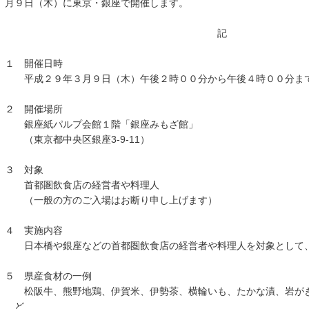
月９日（木）に東京・銀座で開催します。
記
１ 開催日時
平成２９年３月９日（木）午後２時００分から午後４時００分ま
２ 開催場所
銀座紙パルプ会館１階「銀座みもざ館」
（東京都中央区銀座3-9-11）
３ 対象
首都圏飲食店の経営者や料理人
（一般の方のご入場はお断り申し上げます）
４ 実施内容
日本橋や銀座などの首都圏飲食店の経営者や料理人を対象として、
５ 県産食材の一例
松阪牛、熊野地鶏、伊賀米、伊勢茶、横輪いも、たかな漬、岩がき
ど