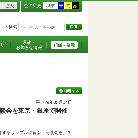
色の変更
拡大
標準
青
黄
黒
ト内検索
県政・
り
組織・業務
お知らせ情報
平成29年03月04日
談会を東京・銀座で開催
印刷する
介するサンプル試食会・商談会を、３