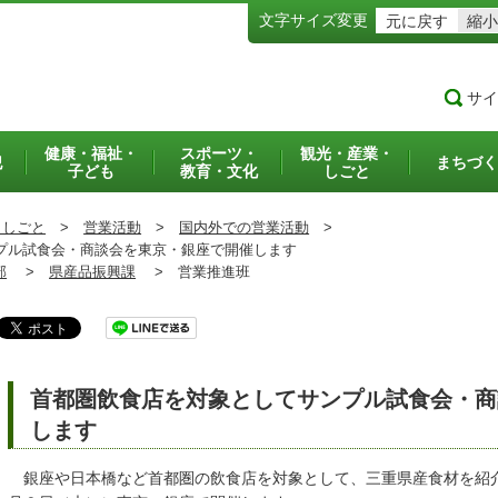
文字サイズ変更
元に戻す
縮小
サイ
健康・福祉・
スポーツ・
観光・産業・
犯
まちづく
子ども
教育・文化
しごと
・しごと
>
営業活動
>
国内外での営業活動
>
ル試食会・商談会を東京・銀座で開催します
部
>
県産品振興課
>
営業推進班
首都圏飲食店を対象としてサンプル試食会・商
します
銀座や日本橋など首都圏の飲食店を対象として、三重県産食材を紹