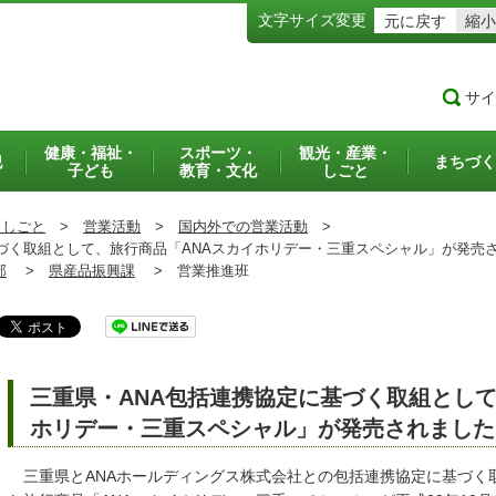
文字サイズ変更
元に戻す
縮小
サイ
健康・福祉・
スポーツ・
観光・産業・
犯
まちづく
子ども
教育・文化
しごと
・しごと
>
営業活動
>
国内外での営業活動
>
づく取組として、旅行商品「ANAスカイホリデー・三重スペシャル」が発売
部
>
県産品振興課
>
営業推進班
三重県・ANA包括連携協定に基づく取組として
ホリデー・三重スペシャル」が発売されました
三重県とANAホールディングス株式会社との包括連携協定に基づく