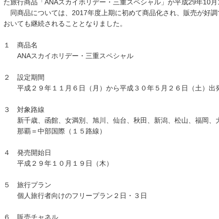
た旅行商品「ANAスカイホリデー・三重スペシャル」が平成29年10月
同商品については、2017年度上期に初めて商品化され、販売が好調で
おいても継続されることとなりました。
１ 商品名
ANAスカイホリデー・三重スペシャル
２ 設定期間
平成２９年１１月６日（月）から平成３０年５月２６日（土）出
３ 対象路線
新千歳、函館、女満別、旭川、仙台、秋田、新潟、松山、福岡、大
那覇＝中部国際（１５路線）
４ 発売開始日
平成２９年１０月１９日（木）
５ 旅行プラン
個人旅行者向けのフリープラン２日・３日
６ 販売チャネル