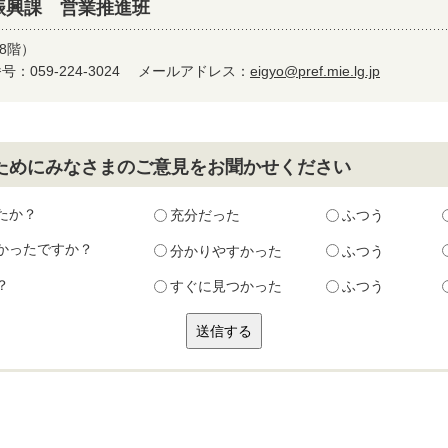
振興課 営業推進班
8階）
：059-224-3024
メールアドレス：
eigyo@pref.mie.lg.jp
ためにみなさまのご意見をお聞かせください
たか？
充分だった
ふつう
かったですか？
分かりやすかった
ふつう
？
すぐに見つかった
ふつう