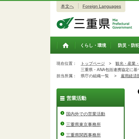
本文へ
Foreign Languages
三重県公式ウェブサイト
くらし・環境
防災・防
トップペ
ージ
現在位置：
トップページ
>
観光・産業
三重県・ANA包括連携協定に基
担当所属：
県庁の組織一覧 >
雇用経済
営業活動
国内外での営業活動
三重県東京事務所
三重県関西事務所