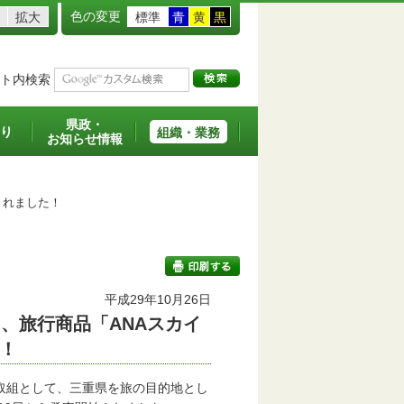
色の変更
拡大
標準
青
黄
黒
ト内検索
県政・
り
組織・業務
お知らせ情報
されました！
平成29年10月26日
、旅行商品「ANAスカイ
印刷する
！
取組として、三重県を旅の目的地とし