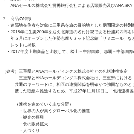
ANAセールス株式会社提携旅行会社による店頭販売及びANA SKY
７ 商品の特徴
・遠隔地在住者を対象に三重県を旅の目的地とした期間限定の特別
・2018年に生誕200年を迎え北海道の名付け親である松浦武四郎
年５月にオープンした伊勢志摩サミット記念館「サミエール」など
レットに掲載
・2017年度上期商品と比較して、松山＝中部国際、那覇＝中部国際
（参考）三重県とANAホールディングス株式会社との包括連携協定
三重県とANAホールディングス株式会社は、三重県における「
共通のキーワードに、相互の連携関係を明確かつ強固なものとし
携した取組を推進するため、平成27年11月16日に「包括連携協
（連携を進めていく主な分野）
・世界の人が集うグローバル化の推進
・観光の振興
・食の販路拡大
・人づくり