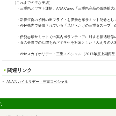
（これまでの主な実績）
・三重県とヤマト運輸、ANA Cargo「三重県産品の販路拡大
（平成28年
・新春恒例の初日の出フライトを伊勢志摩サミット記念として実
・ANA機内で提供されている「花びらたけの三重奏スープ」の
（平成28年
・伊勢志摩サミットでの案内ボランティアに対する接遇研修の実
・食の分野での活躍をめざす学生を対象とした「みえ食の人材
（平成29年
・ANAスカイホリデー・三重スペシャル（2017年度上期商品）
関連リンク
ANAスカイホリデー・三重スペシャル
先