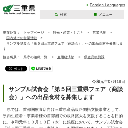
Foreign Languages
検索
メニュー
三重県公式ウェブ
サイト
現在位置：
トップページ
>
観光・産業・しごと
>
営業活動
>
国内外での営業活動
>
サンプル試食会「第５回三重県フェア（商談会）」への出品食材を募集しま
す
担当所属：
県庁の組織一覧 >
雇用経済部
>
県産品振興課
令和元年07月18日
サンプル試食会「第５回三重県フェア（商談
会）」への出品食材を募集します
県では、首都圏飲食店向け三重県産品販路開拓支援事業として、
県内生産者・事業者様の首都圏での販路拡大を支援することを目的
に、令和元年１０月１０日（木）に銀座において、サンプル試食会