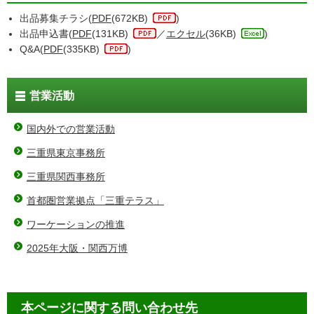
出品募集チラシ(
PDF
(672KB)
)
出品申込書(
PDF
(131KB)
／
エクセル
(36KB)
)
Q&A(
PDF
(335KB)
)
営業活動
国内外での営業活動
三重県東京事務所
三重県関西事務所
首都圏営業拠点「三重テラス」
ワーケーションの推進
2025年大阪・関西万博
本ページに関する問い合わせ先