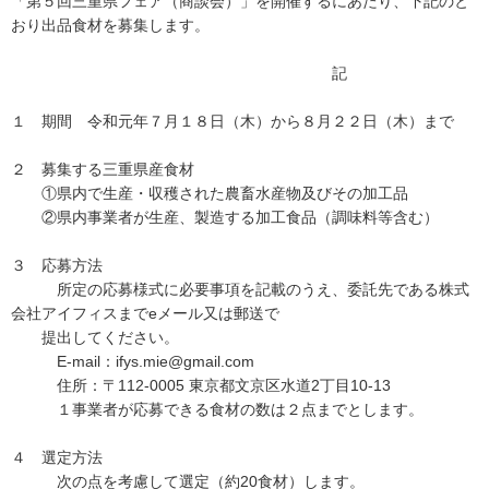
「第５回三重県フェア（商談会）」を開催するにあたり、下記のと
おり出品食材を募集します。
記
１ 期間 令和元年７月１８日（木）から８月２２日（木）まで
２ 募集する三重県産食材
①県内で生産・収穫された農畜水産物及びその加工品
②県内事業者が生産、製造する加工食品（調味料等含む）
３ 応募方法
所定の応募様式に必要事項を記載のうえ、委託先である株式
会社アイフィスまでeメール又は郵送で
提出してください。
E-mail：ifys.mie@gmail.com
住所：〒112-0005 東京都文京区水道2丁目10-13
１事業者が応募できる食材の数は２点までとします。
４ 選定方法
次の点を考慮して選定（約20食材）します。