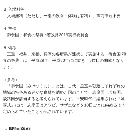
３ 入場料等
入場無料（ただし、一部の飲食・体験は有料）、事前申込不要
４ 主催
御食国・和食の祭典in若狭路2019実行委員会
５ 備考
三重、福井、京都、兵庫の各府県が連携して実施する「御食国 和
食の祭典」は、平成29年、平成30年にに続き、3度目の開催となり
ます。
（参考）
「御食国（みけつくに）」とは、古代、皇室や朝廷にそれぞれの
地域の特色ある豊かな食材を納めた国のことで、志摩国、若狭国、
淡路国が該当すると考えられています。平安時代に編集された『延
喜式』には、志摩国はアワビ、サザエなどを10日ごとに納めるよう
定められていたことが記されています。
関連資料