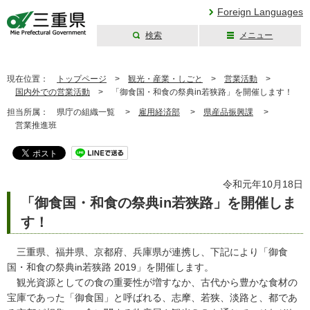
Foreign Languages
検索
メニュー
三重県公式ウェブ
サイト
現在位置：
トップページ
>
観光・産業・しごと
>
営業活動
>
国内外での営業活動
>
「御食国・和食の祭典in若狭路」を開催します！
担当所属：
県庁の組織一覧 >
雇用経済部
>
県産品振興課
>
営業推進班
令和元年10月18日
「御食国・和食の祭典in若狭路」を開催しま
す！
三重県、福井県、京都府、兵庫県が連携し、下記により「御食
国・和食の祭典in若狭路 2019」を開催します。
観光資源としての食の重要性が増すなか、古代から豊かな食材の
宝庫であった「御食国」と呼ばれる、志摩、若狭、淡路と、都であ