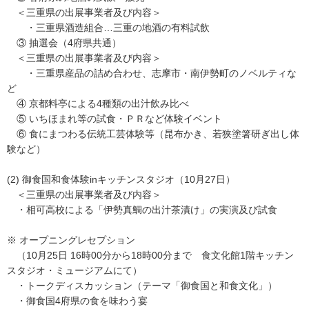
＜三重県の出展事業者及び内容＞
・三重県酒造組合…三重の地酒の有料試飲
③ 抽選会（4府県共通）
＜三重県の出展事業者及び内容＞
・三重県産品の詰め合わせ、志摩市・南伊勢町のノベルティな
ど
④ 京都料亭による4種類の出汁飲み比べ
⑤ いちほまれ等の試食・ＰＲなど体験イベント
⑥ 食にまつわる伝統工芸体験等（昆布かき、若狭塗箸研ぎ出し体
験など）
(2) 御食国和食体験inキッチンスタジオ（10月27日）
＜三重県の出展事業者及び内容＞
・相可高校による「伊勢真鯛の出汁茶漬け」の実演及び試食
※ オープニングレセプション
（10月25日 16時00分から18時00分まで 食文化館1階キッチン
スタジオ・ミュージアムにて）
・トークディスカッション（テーマ「御食国と和食文化」）
・御食国4府県の食を味わう宴