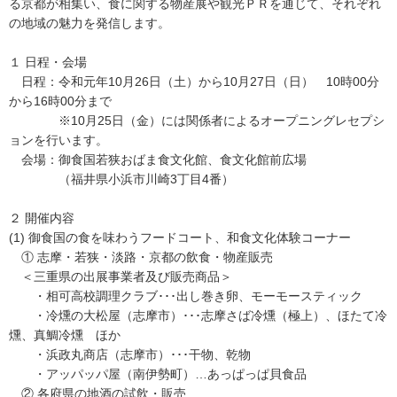
る京都が相集い、食に関する物産展や観光ＰＲを通じて、それぞれ
の地域の魅力を発信します。
１ 日程・会場
日程：令和元年10月26日（土）から10月27日（日） 10時00分
から16時00分まで
※10月25日（金）には関係者によるオープニングレセプシ
ョンを行います。
会場：御食国若狭おばま食文化館、食文化館前広場
（福井県小浜市川崎3丁目4番）
２ 開催内容
(1) 御食国の食を味わうフードコート、和食文化体験コーナー
① 志摩・若狭・淡路・京都の飲食・物産販売
＜三重県の出展事業者及び販売商品＞
・相可高校調理クラブ･･･出し巻き卵、モーモースティック
・冷燻の大松屋（志摩市）･･･志摩さば冷燻（極上）、ほたて冷
燻、真鯛冷燻 ほか
・浜政丸商店（志摩市）･･･干物、乾物
・アッパッパ屋（南伊勢町）…あっぱっぱ貝食品
② 各府県の地酒の試飲・販売