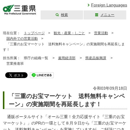
Foreign Languages
検索
メニュー
三重県公式ウェブ
サイト
現在位置：
トップページ
>
観光・産業・しごと
>
営業活動
>
国内外での営業活動
>
「三重のお宝マーケット 送料無料キャンペーン」の実施期間を再延長しま
す！
担当所属：
県庁の組織一覧 >
雇用経済部
>
県産品振興課
>
営業推進班
令和03年09月18日
「三重のお宝マーケット 送料無料キャンペ
ーン」の実施期間を再延長します！
通販ポータルサイト「オール三重！全力応援サイト『三重のお宝
マーケット』」のPRの一環として８月９日から「三重のお宝マーケ
ット 送料無料キャンペーン」を実施していますが、ご好評につき