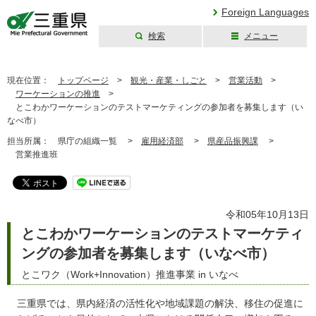
Foreign Languages
検索
メニュー
三重県公式ウェブ
サイト
現在位置：
トップページ
>
観光・産業・しごと
>
営業活動
>
ワーケーションの推進
>
とこわかワーケーションのテストマーケティングの参加者を募集します（い
なべ市）
担当所属：
県庁の組織一覧 >
雇用経済部
>
県産品振興課
>
営業推進班
令和05年10月13日
とこわかワーケーションのテストマーケティ
ングの参加者を募集します（いなべ市）
とこワク（Work+Innovation）推進事業 in いなべ
三重県では、県内経済の活性化や地域課題の解決、移住の促進に