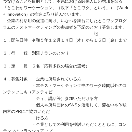
つなげることを目的として、本県における関係人口の増加を図る
「とこわかワーケーション」（以下「とこワク」という。）（Work
+ Innovation）の推進に取り組んでいます。
企業の利活用の促進に向け、いなべを舞台にしたとこワクプログ
ラムのテストマーケティングの参加者を下記のとおり募集します。
記
１．開催日時 令和５年１２月１４日（木）から１５日（金）まで
２．行 程 別添チラシのとおり
３．定 員 ５名（応募多数の場合は選考）
４．募集対象 ・企業に所属されている方
・本テストマーケティング中のワーク時間以外のコ
ンテンツにも（アクティビ
ティ、講話等）参加いただける方
・個人や所属団体のSNSを活用して、滞在中や体験
内容のPRにご協力いただ
ける方
・企業としての利用を検討いただくとともに、コン
テンツのブラッシュアップ