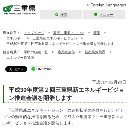
Foreign Languages
検索
メニュー
三重県公式ウェブ
サイト
現在位置：
トップページ
>
観光・産業・しごと
>
産業
>
エネルギー
>
三重県新エネルギービジョン
>
平成30年度第２回三重県新エネルギービジョン推進会議を開催します
担当所属：
県庁の組織一覧 >
雇用経済部
>
新産業振興課
>
エネルギー政策班
平成31年02月28日
平成30年度第２回三重県新エネルギービジョ
ン推進会議を開催します
「三重県新エネルギービジョン」の進捗状況の評価を行い、ビジ
ョンの効果的な推進を図るため、平成３０年度第２回三重県新エネ
ルギービジョン推進会議を開催します。