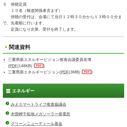
５ 傍聴定員
１０名（報道関係者含まず）
傍聴の受付は、会場にて当日１２時３０分から１３時００分ま
で、先着順に行います。
定員になり次第、受付を終了します。
関連資料
三重県新エネルギービジョン推進会議委員名簿
(
PDF
(148KB)
)
三重県新エネルギービジョン(
PDF
(3MB)
)
エネルギー
みえスマートライフ推進協議会
木曽岬干拓地メガソーラー発電所
グリーンニューディール基金