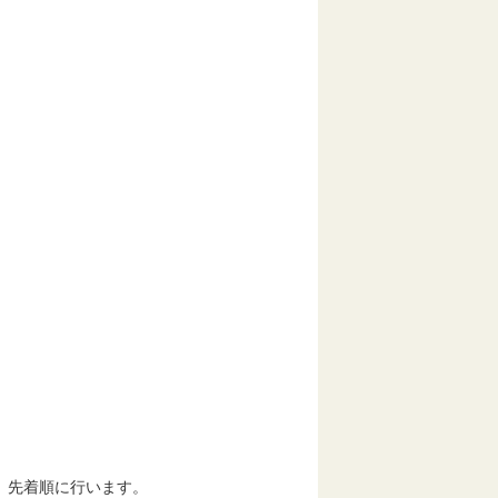
び改定（素案）
、先着順に行います。