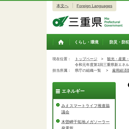
本文へ
Foreign Languages
三重県公式ウェブサイト
くらし・環境
防災・防
トップペ
ージ
現在位置：
トップページ
>
観光・産業
令和元年度第1回三重県新エネル
担当所属：
県庁の組織一覧 >
雇用経済
エネルギー
みえスマートライフ推進協
議会
木曽岬干拓地メガソーラー
発電所