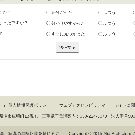
たか？
充分だった
ふつう
かったですか？
分かりやすかった
ふつう
？
すぐに見つかった
ふつう
個人情報保護ポリシー
ウェブアクセシビリティ
サイトに関
 三重県津市広明町13番地 三重県庁電話案内：
059-224-3070
法人番号50000
記事、写真の無断転載を禁じます。
Copyright © 2015 Mie Prefecture, Al