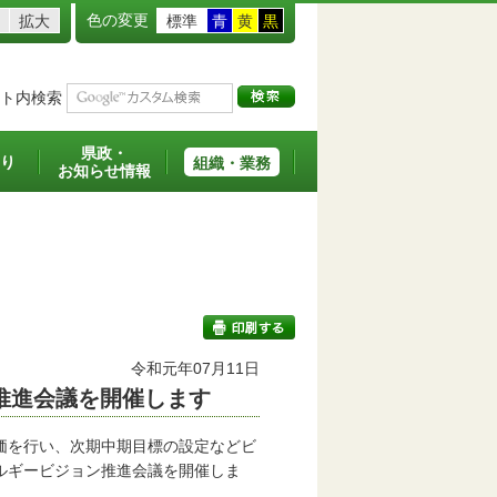
色の変更
拡大
標準
青
黄
黒
ト内検索
県政・
り
組織・業務
お知らせ情報
令和元年07月11日
推進会議を開催します
印刷する
価を行い、次期中期目標の設定などビ
ルギービジョン推進会議を開催しま