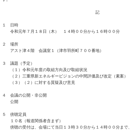
記
１ 日時
令和元年７月１８日（木） １４時００分から１６時００分
２ 場所
アスト津４階 会議室１（津市羽所町７００番地）
３ 議題（予定）
（１）令和元年度の取組方向及び取組状況
（２）三重県新エネルギービジョンの中間評価及
（３）（２）に対する質疑及び意見
４ 会議の公開・非公開
公開
５ 傍聴定員
１０名（報道関係者含まず）
傍聴の受付は、会場にて当日１３時３０分から１４時００分まで