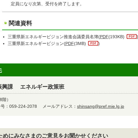
定員になり次第、受付を終了します。
関連資料
三重県新エネルギービジョン推進会議委員名簿(
PDF
(193KB)
三重県新エネルギービジョン(
PDF
(3MB)
)
先
振興課 エネルギー政策班
8階）
：059-224-2078
メールアドレス：
shinsang@pref.mie.lg.jp
ためにみなさまのご意見をお聞かせください