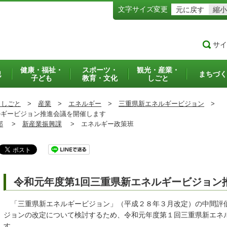
文字サイズ変更
元に戻す
縮小
サイ
健康・福祉・
スポーツ・
観光・産業・
犯
まちづく
子ども
教育・文化
しごと
・しごと
>
産業
>
エネルギー
>
三重県新エネルギービジョン
>
ギービジョン推進会議を開催します
部
>
新産業振興課
>
エネルギー政策班
令和元年度第1回三重県新エネルギービジョン
「三重県新エネルギービジョン」（平成２８年３月改定）の中間評
ジョンの改定について検討するため、令和元年度第１回三重県新エネ
す。