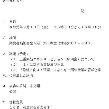
を開催します。
記
１ 日時
令和元年９月１３日（金） １３時３０分から１６時００分
２ 場所
勤労者福祉会館４階 第３教室（津市栄町１－８９１）
３ 議題（予定）
（１）三重県新エネルギービジョン（中間案）について
（２）（１）に対する質疑及び意見
（３）「取組方向４：環境・エネルギー関連産業の育成と集
積」に関連した講演
４ 会議の公開・非公開
公開
５ 傍聴定員
１０名（報道関係者含まず）