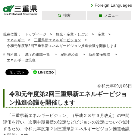
Foreign Languages
検索
メニュー
三重県公式ウェブ
サイト
現在位置：
トップページ
>
観光・産業・しごと
>
産業
>
エネルギー
>
三重県新エネルギービジョン
>
令和元年度第2回三重県新エネルギービジョン推進会議を開催します
担当所属：
県庁の組織一覧 >
雇用経済部
>
新産業振興課
>
エネルギー政策班
令和元年09月06日
令和元年度第2回三重県新エネルギービジョ
ン推進会議を開催します
「三重県新エネルギービジョン」（平成２８年３月改定）の中間
評価を行い、次期中期目標の設定などビジョンの改定について検討
するため、令和元年度第２回三重県新エネルギービジョン推進会議