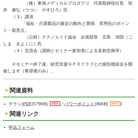
（株）東海メディカルプロダクツ 代表取締役社長 筒
井 康弘（つつい やすひろ）氏
（３）講演
「福祉・介護製品の最近の動向と開発、実用化のポイン
ト・留意点」
（公財）テクノエイド協会 企画部長 五島 清国（ご
しま きよくに）氏
（４）交流会（講師とセミナー参加者による名刺交換等）
※セミナー終了後、経営支援ＮＰＯクラブとの個別相談会を開
催します（希望者のみ）。
関連資料
チラシ(
PDF
(579KB)
／
パワーポイント
(96KB)
)
関連リンク
申込フォーム