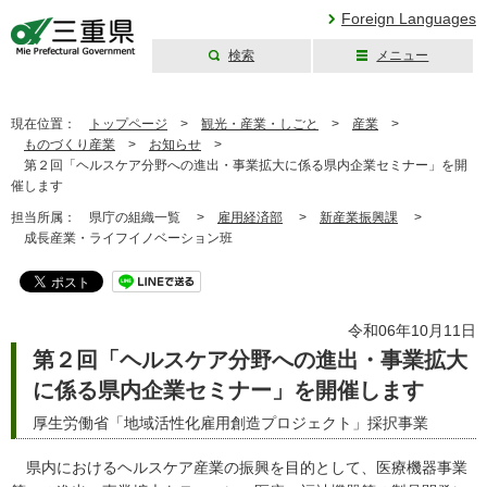
Foreign Languages
検索
メニュー
三重県公式ウェブ
サイト
現在位置：
トップページ
>
観光・産業・しごと
>
産業
>
ものづくり産業
>
お知らせ
>
第２回「ヘルスケア分野への進出・事業拡大に係る県内企業セミナー」を開
催します
担当所属：
県庁の組織一覧 >
雇用経済部
>
新産業振興課
>
成長産業・ライフイノベーション班
令和06年10月11日
第２回「ヘルスケア分野への進出・事業拡大
に係る県内企業セミナー」を開催します
厚生労働省「地域活性化雇用創造プロジェクト」採択事業
県内におけるヘルスケア産業の振興を目的として、医療機器事業