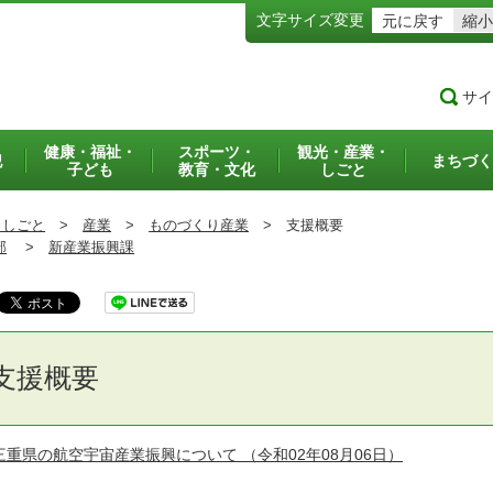
文字サイズ変更
元に戻す
縮小
サイ
健康・福祉・
スポーツ・
観光・産業・
犯
まちづく
子ども
教育・文化
しごと
・しごと
>
産業
>
ものづくり産業
>
支援概要
部
>
新産業振興課
支援概要
三重県の航空宇宙産業振興について
（令和02年08月06日）