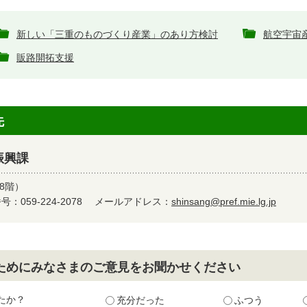
新しい「三重のものづくり産業」のあり方検討
航空宇宙
販路開拓支援
先
振興課
8階）
：059-224-2078
メールアドレス：
shinsang@pref.mie.lg.jp
ためにみなさまのご意見をお聞かせください
たか？
充分だった
ふつう