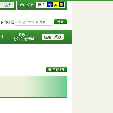
色の変更
拡大
標準
青
黄
黒
ト内検索
県政・
り
組織・業務
お知らせ情報
印刷する