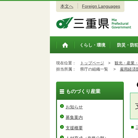
本文へ
Foreign Languages
三重県公式ウェブサイト
くらし・環境
防災・防
トップペ
ージ
現在位置：
トップページ
>
観光・産業
担当所属：
県庁の組織一覧 >
雇用経済
ものづくり産業
お知らせ
募集案内
支援概要