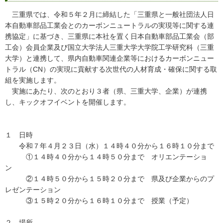
三重県では、令和５年２月に締結した「三重県と一般社団法人日
本自動車部品工業会とのカーボンニュートラルの実現等に関する連
携協定」に基づき、三重県に本社を置く日本自動車部品工業会（部
工会）会員企業及び国立大学法人三重大学大学院工学研究科（三重
大学）と連携して、県内自動車関連企業等におけるカーボンニュー
トラル（CN）の実現に貢献する次世代の人材育成・確保に関する取
組を実施します。
実施にあたり、次のとおり３者（県、三重大学、企業）が連携
し、キックオフイベントを開催します。
１ 日時
令和７年４月２３日（水）１４時４０分から１６時１０分まで
①１４時４０分から１４時５０分まで オリエンテーショ
ン
②１４時５０分から１５時２０分まで 県及び企業からのプ
レゼンテーション
③１５時２０分から１６時１０分まで 授業（予定）
２ 場所