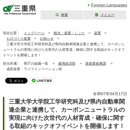
Foreign Languages
検索
メニュー
三重県公式ウェブ
サイト
現在位置：
トップページ
>
観光・産業・しごと
>
産業
>
ものづくり産業
>
お知らせ
>
三重大学大学院工学研究科及び県内自動車関連企業と連携して、カーボンニ
ュートラルの実現に向けた次世代の人材育成・確保に関する取組のキックオフ
イベントを開催します！
担当所属：
県庁の組織一覧 >
雇用経済部
>
新産業振興課
>
成長産業・ライフイノベーション班
令和07年04月17日
三重大学大学院工学研究科及び県内自動車関
連企業と連携して、カーボンニュートラルの
実現に向けた次世代の人材育成・確保に関す
る取組のキックオフイベントを開催します！