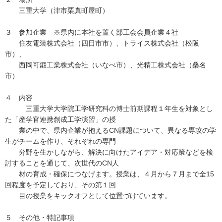
三重大学（津市栗真町屋町）
３ 参加企業 ※県内に本社を置く部工会会員企業４社
住友電装株式会社（四日市市）、トライス株式会社（松阪
市）、
西岡可鍛工業株式会社（いなべ市）、光精工株式会社（桑名
市）
４ 内容
三重大学大学院工学研究科の博士前期課程１年生を対象とし
た「産学官連携創成工学演習」の授
業の中で、県内企業が抱えるCN課題について、異なる専攻の学
生がチームを作り、それぞれの専門
分野を生かしながら、解決に向けたアイデア・対応策などを検
討することを通じて、次世代のCN人
材の育成・確保につなげます。授業は、４月から７月まで全15
回程度を予定しており、その第１回
目の授業をキックオフとして位置づけています。
５ その他・特記事項