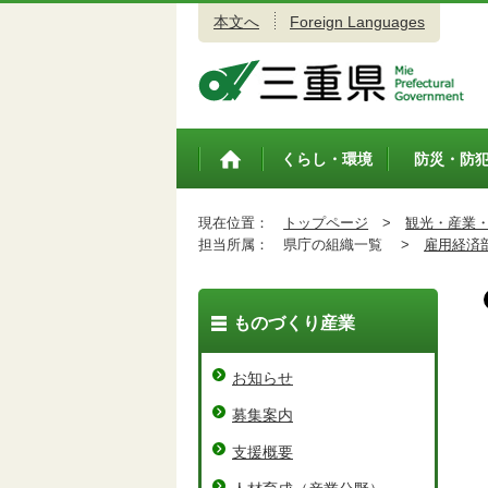
本文へ
Foreign Languages
三重県公式ウェブサイト
くらし・環境
防災・防
トップペ
ージ
現在位置：
トップページ
>
観光・産業
担当所属：
県庁の組織一覧 >
雇用経済
ものづくり産業
お知らせ
募集案内
支援概要