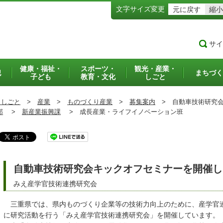
文字サイズ変更
元に戻す
縮小
サイ
健康・福祉・
スポーツ・
観光・産業・
犯
まちづく
子ども
教育・文化
しごと
・しごと
>
産業
>
ものづくり産業
>
募集案内
>
自動車技術研究会
部
>
新産業振興課
>
成長産業・ライフイノベーション班
自動車技術研究会キックオフセミナーを開催し
みえ産学官技術連携研究会
三重県では、県内ものづくり企業等の技術力向上のために、産学官
に研究活動を行う「みえ産学官技術連携研究会」を開催しています