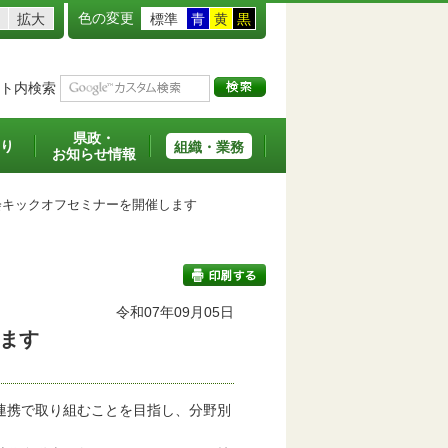
色の変更
拡大
標準
青
黄
黒
ト内検索
県政・
り
組織・業務
お知らせ情報
キックオフセミナーを開催します
令和07年09月05日
ます
印刷する
連携で取り組むことを目指し、分野別
。