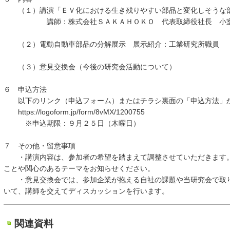
（１）講演「ＥＶ化における生き残りやすい部品と変化しそうな
講師：株式会社ＳＡＫＡＨＯＫＯ 代表取締役社長 小室
（２）電動自動車部品の分解展示 展示紹介：工業研究所職員
（３）意見交換会（今後の研究会活動について）
６ 申込方法
以下のリンク（申込フォーム）またはチラシ裏面の「申込方法」か
https://logoform.jp/form/8vMX/1200755
※申込期限：９月２５日（木曜日）
７ その他・留意事項
・講演内容は、参加者の希望を踏まえて調整させていただきます。
ことや関心のあるテーマをお知らせください。
・意見交換会では、参加企業が抱える自社の課題や当研究会で取り
いて、講師を交えてディスカッションを行います。
関連資料