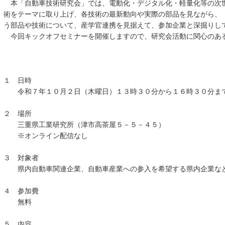
本「自動車技術研究会」では、電動化・デジタル化・軽量化等の次
術をテーマに取り上げ、各技術の最新動向や実際の部品を見ながら、
う部品や技術について、産学官連携を見据えて、参加企業と深掘りし
今回キックオフセミナーを開催しますので、研究会活動に関心のあ
１ 日時
令和７年１０月２日（木曜日）１３時３０分から１６時３０分ま
２ 場所
三重県工業研究所（津市高茶屋５－５－４５）
※オンライン配信なし
３ 対象者
県内自動車関連企業、自動車産業への参入を希望する県内企業な
４ 参加費
無料
５ 内容