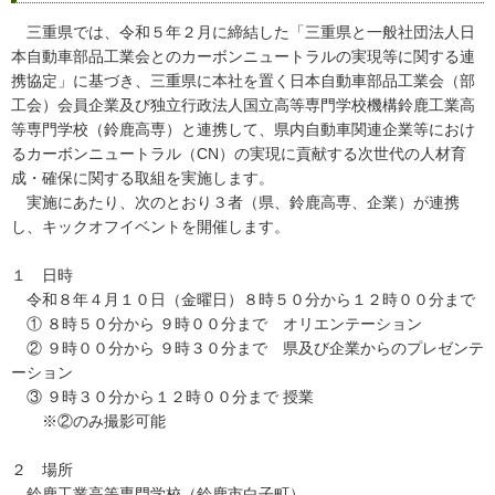
三重県では、令和５年２月に締結した「三重県と一般社団法人日
本自動車部品工業会とのカーボンニュートラルの実現等に関する連
携協定」に基づき、三重県に本社を置く日本自動車部品工業会（部
工会）会員企業及び独立行政法人国立高等専門学校機構鈴鹿工業高
等専門学校（鈴鹿高専）と連携して、県内自動車関連企業等におけ
るカーボンニュートラル（CN）の実現に貢献する次世代の人材育
成・確保に関する取組を実施します。
実施にあたり、次のとおり３者（県、鈴鹿高専、企業）が連携
し、キックオフイベントを開催します。
１ 日時
令和８年４月１０日（金曜日）８時５０分から１２時００分まで
① ８時５０分から ９時００分まで オリエンテーション
② ９時００分から ９時３０分まで 県及び企業からのプレゼンテ
ーション
③ ９時３０分から１２時００分まで 授業
※②のみ撮影可能
２ 場所
鈴鹿工業高等専門学校（鈴鹿市白子町）