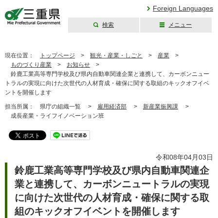
Foreign Languages
検索
メニュー
三重県公式ウェブ
サイト
現在位置：
トップページ
>
観光・産業・しごと
>
産業
>
ものづくり産業
>
お知らせ
>
鈴鹿工業高等専門学校及び県内自動車関連企業と連携して、カーボンニュー
トラルの実現に向けた次世代の人材育成・確保に関する取組のキックオフイベ
ントを開催します
担当所属：
県庁の組織一覧 >
雇用経済部
>
新産業振興課
>
成長産業・ライフイノベーション班
令和08年04月03日
鈴鹿工業高等専門学校及び県内自動車関連企
業と連携して、カーボンニュートラルの実現
に向けた次世代の人材育成・確保に関する取
組のキックオフイベントを開催します