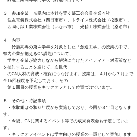
３ 参加企業 ※県内に本社を置く部工会会員企業４社
住友電装株式会社（四日市市）、トライス株式会社（松阪市）、
西岡可鍛工業株式会社（いなべ市）、光精工株式会社（桑名市）
４ 内容
鈴鹿高専の第４学年を対象とした「創造工学」の授業の中で、
県内企業が抱えるCN課題について、
学生と企業が協力しながら解決に向けたアイディア・対応策など
を検討することを通じて、次世代
のCN人材の育成・確保につなげます。授業は、４月から７月まで
全15回程度を予定しており、その
第１回目の授業をキックオフとして位置づけています。
５ その他・特記事項
・本取組は令和６年度から実施しており、今回が３年目となりま
す。
・今後、CNに関するイベント等での成果発表会も予定していま
す。
・キックオフイベントは学生向けの授業の一環として実施します