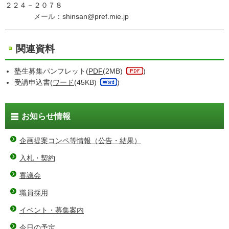
２２４－２０７８
メール：shinsan@pref.mie.jp
関連資料
塾生募集パンフレット(
PDF
(2MB)
)
受講申込書(
ワード
(45KB)
)
お知らせ情報
企画提案コンペ等情報（公告・結果）
入札・契約
審議会
職員採用
イベント・募集案内
今日の予定