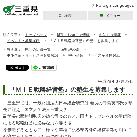
Foreign Languages
検索
メニュー
三重県公式ウェブ
サイト
現在位置：
トップページ
>
県政・お知らせ情報
>
お知らせ情報
>
イベント・募集案内
>
『ＭＩＥ戦略経営塾』の塾生を募集します
担当所属：
県庁の組織一覧 >
雇用経済部
>
中小企業・サービス産業振興課
>
中小企業・サービス産業振興班
平成28年07月29日
『ＭＩＥ戦略経営塾』の塾生を募集します
三重県では、一般財団法人日本総合研究所 会長の寺島実郎氏を塾
長に迎え、国立大学法人三重大学
副学長の西村訓弘氏の総合司会のもと、国内トップレベルの講師陣
による戦略経営に必要な力を養う場
を創造するとともに、様々な業種に渡る県内外の経営者等が相互に
交流する人的ネットワーク作りに取