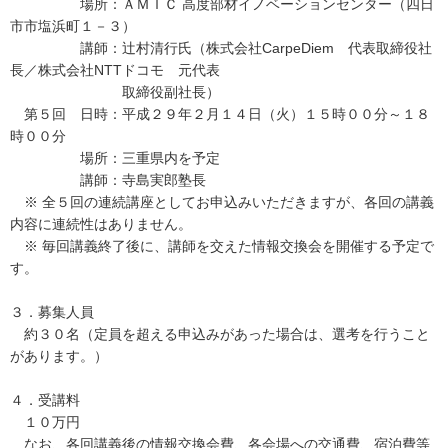
場所：ＡＭＩＣ 高度部材イノベーションセンター（四日
市市塩浜町１－３）
講師：辻村清行氏（株式会社CarpeDiem 代表取締役社
長／株式会社NTTドコモ 元代表
取締役副社長）
第５回 日時：平成２９年２月１４日（火）１５時００分～１８
時００分
場所：三重県内を予定
講師：寺島実郎塾長
※ 全５回の連続講座としてお申込みいただきますが、各回の講義
内容に連続性はありません。
※ 毎回講義終了後に、講師を交えた情報交換会を開催する予定で
す。
３．募集人員
約３０名（定員を超える申込みがあった場合は、選考を行うこと
があります。）
４．受講料
１０万円
なお、各回講義後の情報交換会費、各会場への交通費、宿泊費等