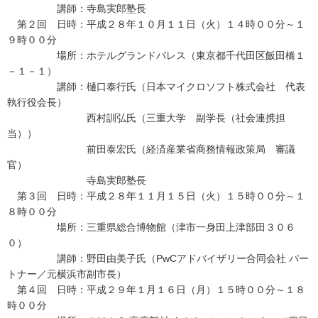
講師：寺島実郎塾長
第２回 日時：平成２８年１０月１１日（火）１４時００分～１
９時００分
場所：ホテルグランドパレス（東京都千代田区飯田橋１
－１－１）
講師：樋口泰行氏（日本マイクロソフト株式会社 代表
執行役会長）
西村訓弘氏（三重大学 副学長（社会連携担
当））
前田泰宏氏（経済産業省商務情報政策局 審議
官）
寺島実郎塾長
第３回 日時：平成２８年１１月１５日（火）１５時００分～１
８時００分
場所：三重県総合博物館（津市一身田上津部田３０６
０）
講師：野田由美子氏（PwCアドバイザリー合同会社 パー
トナー／元横浜市副市長）
第４回 日時：平成２９年１月１６日（月）１５時００分～１８
時００分