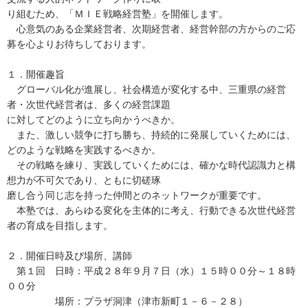
り組むため、「ＭＩＥ戦略経営塾」を開催します。
心意気のある企業経営者、次期経営者、経営幹部の方からのご応
募を心よりお待ちしております。
１．開催趣旨
グローバル化が進展し、社会構造が変化する中、三重県の経営
者・次世代経営者は、多くの経営課題
に対してどのように立ち向かうべきか。
また、激しい競争に打ち勝ち、持続的に発展していくためには、
どのような戦略を実践するべきか。
その戦略を練り、実践していくためには、確かな時代認識力と構
想力が不可欠であり、ともに切磋琢
磨し合う同じ志を持った仲間とのネットワークが重要です。
本塾では、あらゆる変化を主体的に考え、行動できる次世代経営
者の育成を目指します。
２．開催日時及び場所、講師
第１回 日時：平成２８年９月７日（水）１５時００分～１８時
００分
場所：プラザ洞津（津市新町１－６－２８）