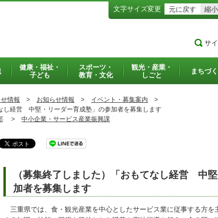
文字サイズ変更
元に戻す
縮小
サイ
健康・福祉・
スポーツ・
観光・産業・
犯
まちづく
子ども
教育・文化
しごと
らせ情報
>
お知らせ情報
>
イベント・募集案内
>
し経営 中堅・リーダー育成塾」の参加者を募集します
部
>
中小企業・サービス産業振興課
（募集終了しました）「おもてなし経営 中堅
加者を募集します
三重県では、食・観光産業を中心としたサービス業に従事する方を