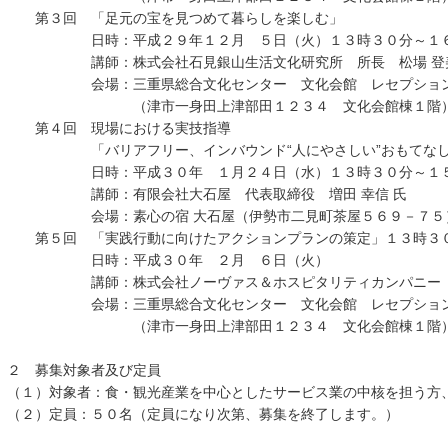
第３回 「足元の宝を見つめて暮らしを楽しむ」
日時：平成２９年１２月 ５日（火）１３時３０分～１６
講師：株式会社石見銀山生活文化研究所 所長 松場 登美
会場：三重県総合文化センター 文化会館 レセプション
（津市一身田上津部田１２３４ 文化会館棟１階
第４回 現場における実技指導
「バリアフリー、インバウンド“人にやさしい”おもてなし
日時：平成３０年 １月２４日（水）１３時３０分～１５
講師：有限会社大石屋 代表取締役 増田 幸信 氏
会場：素心の宿 大石屋（伊勢市二見町茶屋５６９－７５
第５回 「実践行動に向けたアクションプランの策定」１３時３
日時：平成３０年 ２月 ６日（火）
講師：株式会社ノーヴァス＆ホスピタリティカンパニー 代表
会場：三重県総合文化センター 文化会館 レセプション
（津市一身田上津部田１２３４ 文化会館棟１階
２ 募集対象者及び定員
（１）対象者：食・観光産業を中心としたサービス業の中核を担う方
（２）定員：５０名（定員になり次第、募集を終了します。）