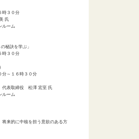
時３０分
 氏
ルーム
）
の秘訣を学ぶ」
時３０分
）
０分～１６時３０分
取締役 松澤 宏至 氏
ルーム
）
、将来的に中核を担う意欲のある方