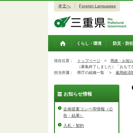
本文へ
Foreign Languages
三重県公式ウェブサイト
くらし・環境
防災・防
トップペ
ージ
現在位置：
トップページ
>
県政・お知
（募集終了しました）「おもてな
担当所属：
県庁の組織一覧 >
雇用経済
お知らせ情報
企画提案コンペ等情報（公
告・結果）
入札・契約