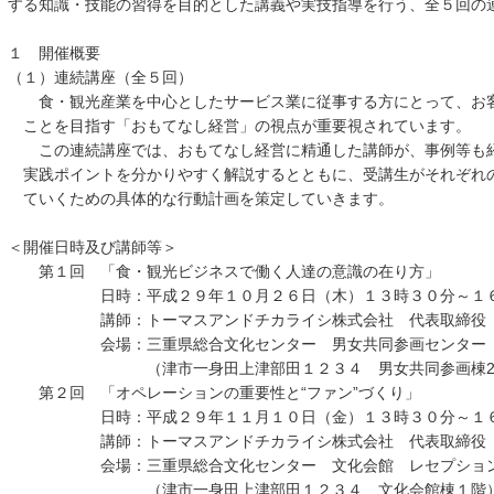
する知識・技能の習得を目的とした講義や実技指導を行う、全５回の
１ 開催概要
（１）連続講座（全５回）
食・観光産業を中心としたサービス業に従事する方にとって、お客
ことを目指す「おもてなし経営」の視点が重要視されています。
この連続講座では、おもてなし経営に精通した講師が、事例等も紹
実践ポイントを分かりやすく解説するとともに、受講生がそれぞれ
ていくための具体的な行動計画を策定していきます。
＜開催日時及び講師等＞
第１回 「食・観光ビジネスで働く人達の意識の在り方」
日時：平成２９年１０月２６日（木）１３時３０分～１６
講師：トーマスアンドチカライシ株式会社 代表取締役 力
会場：三重県総合文化センター 男女共同参画センター 
（津市一身田上津部田１２３４ 男女共同参画棟2
第２回 「オペレーションの重要性と“ファン”づくり」
日時：平成２９年１１月１０日（金）１３時３０分～１６
講師：トーマスアンドチカライシ株式会社 代表取締役 力
会場：三重県総合文化センター 文化会館 レセプション
（津市一身田上津部田１２３４ 文化会館棟１階