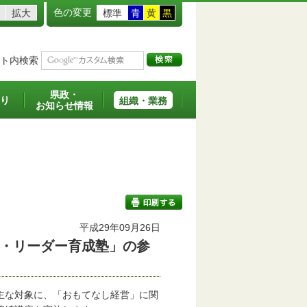
色の変更
拡大
標準
青
黄
黒
ト内検索
県政・
り
組織・業務
お知らせ情報
平成29年09月26日
・リーダー育成塾」の参
印刷する
主な対象に、「おもてなし経営」に関