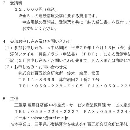
３ 受講料
１２，０００円（税込）
※全５回の連続講座受講に要する費用です。
申込用紙の受領後、受講票と共に「納入通知書」を送付します
お支払いください。
４ 参加お申し込み及びお問い合わせ
（１）参加お申し込み ＜申込期限：平成２９年１０月１３日（金）
添付ファイル「募集チラシ（申込書）（ＰＤＦ）」にある受講申込
下記（２）お申し込み・お問い合わせ先まで、ＦＡＸまたは郵送に
（２）お申し込み・お問い合わせ先
株式会社百五総合研究所 鈴木、森里、松田
〒５１４－８６６６ 津市岩田２１番２７号
ＴＥＬ：０５９－２２８－９１０５ ＦＡＸ：０５９－２２８
５ 主催
三重県 雇用経済部 中小企業・サービス産業振興課 サービス産
ＴＥＬ：０５９－２２４－２２２７ ＦＡＸ：０５９－２２４
メール：shinsan@pref.mie.jp
※本事業は、三重県が実施運営を株式会社百五総合研究所に委託