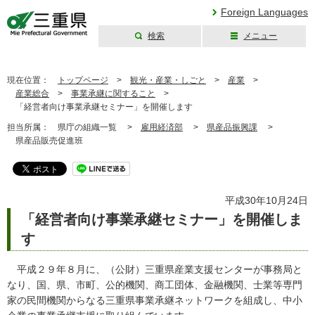
Foreign Languages
検索
メニュー
三重県公式ウェブ
サイト
現在位置：
トップページ
>
観光・産業・しごと
>
産業
>
産業総合
>
事業承継に関すること
>
「経営者向け事業承継セミナー」を開催します
担当所属：
県庁の組織一覧 >
雇用経済部
>
県産品振興課
>
県産品販売促進班
平成30年10月24日
「経営者向け事業承継セミナー」を開催しま
す
平成２９年８月に、（公財）三重県産業支援センターが事務局と
なり、国、県、市町、公的機関、商工団体、金融機関、士業等専門
家の民間機関からなる三重県事業承継ネットワークを組成し、中小