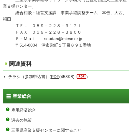
業支援センター）
総合相談・経営支援課 事業承継調整チーム 本告、大西、
福田
ＴＥＬ ０５９－２２８－３１７１
ＦＡＸ ０５９－２２８－３８００
Ｅ－Ｍａｉｌ soudan@miesc.or.jp
〒514-0004 津市栄町１丁目８９１番地
関連資料
チラシ（参加申込書）(
PDF
(458KB)
)
産業総合
雇用経済総合
過去の施策
三重県産業支援センターに関すること