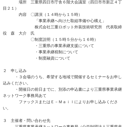
場所 三重県四日市庁舎６階大会議室（四日市市新正４丁
目２１）
内容 〇講演（１４時から１５時）
「事業承継へ向けた取組準備や心構え」
株式会社三重ロボット外装技術研究所 代表取締
役 森 大介 氏
〇制度説明（１５時５分から１６時）
・三重県の事業承継支援について
・事業承継税制について
・制度融資について
２ 申し込み
・３会場のうち、希望する地域で開催するセミナーをお申し
込みください。
・開催日の前日までに、別添の申込書により三重県事業承継
ネットワーク事務局あて
ファックスまたはＥ－Ｍａｉｌによりお申し込みくださ
い。
３ 主催者・問い合わせ先
三重県事業承継ネットワーク事務局（公益財団法人三重県産