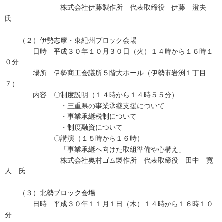
株式会社伊藤製作所 代表取締役 伊藤 澄夫
氏
（２）伊勢志摩・東紀州ブロック会場
日時 平成３０年１０月３０日（火）１４時から１６時１
０分
場所 伊勢商工会議所５階大ホール（伊勢市岩渕１丁目
７）
内容 〇制度説明（１４時から１４時５５分）
・三重県の事業承継支援について
・事業承継税制について
・制度融資について
〇講演（１５時から１６時）
「事業承継へ向けた取組準備や心構え」
株式会社奥村ゴム製作所 代表取締役 田中 寛
人 氏
（３）北勢ブロック会場
日時 平成３０年１１月１日（木）１４時から１６時１０
分