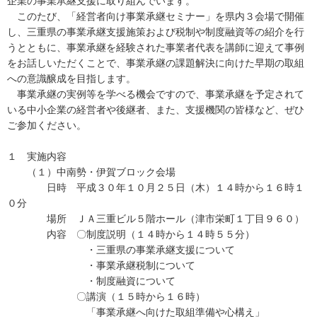
企業の事業承継支援に取り組んでいます。
このたび、「経営者向け事業承継セミナー」を県内３会場で開催
し、三重県の事業承継支援施策および税制や制度融資等の紹介を行
うとともに、事業承継を経験された事業者代表を講師に迎えて事例
をお話しいただくことで、事業承継の課題解決に向けた早期の取組
への意識醸成を目指します。
事業承継の実例等を学べる機会ですので、事業承継を予定されて
いる中小企業の経営者や後継者、また、支援機関の皆様など、ぜひ
ご参加ください。
１ 実施内容
（１）中南勢・伊賀ブロック会場
日時 平成３０年１０月２５日（木）１４時から１６時１
０分
場所 ＪＡ三重ビル５階ホール（津市栄町１丁目９６０）
内容 〇制度説明（１４時から１４時５５分）
・三重県の事業承継支援について
・事業承継税制について
・制度融資について
〇講演（１５時から１６時）
「事業承継へ向けた取組準備や心構え」