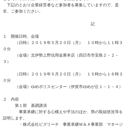
下記のとおり企業経営者など参加者を募集していますので、是
非、ご参加ください。
記
１ 開催日時、会場
（日時）２０１９年５月２０日（月） １０時から１１時３
０分
（会場）北伊勢上野信用金庫本店（四日市市安島２－２－
３）
（日時）２０１９年５月２０日（月） １５時から１６時３
０分
（会場）ゆめポリスセンター（伊賀市ゆめが丘１－１－４）
２ 内容
第１部 基調講演
事業承継に対する心構えや手法のほか、県の取組状況等を
説明します。
・株式会社ビズリーチ 事業承継Ｍ＆Ａ事業部 マネージ