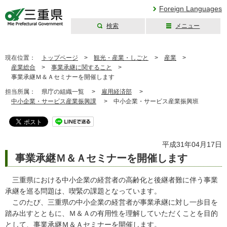
Foreign Languages
検索
メニュー
三重県公式ウェブ
サイト
現在位置：
トップページ
>
観光・産業・しごと
>
産業
>
産業総合
>
事業承継に関すること
>
事業承継Ｍ＆Ａセミナーを開催します
担当所属：
県庁の組織一覧 >
雇用経済部
>
中小企業・サービス産業振興課
>
中小企業・サービス産業振興班
平成31年04月17日
事業承継Ｍ＆Ａセミナーを開催します
三重県における中小企業の経営者の高齢化と後継者難に伴う事業
承継を巡る問題は、喫緊の課題となっています。
このたび、三重県の中小企業の経営者が事業承継に対し一歩目を
踏み出すとともに、Ｍ＆Ａの有用性を理解していただくことを目的
として、事業承継Ｍ＆Ａセミナーを開催します。