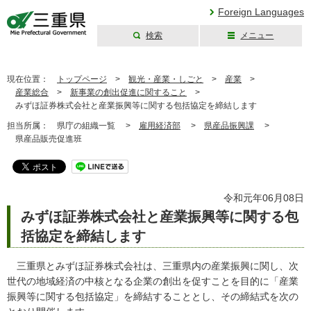
Foreign Languages
検索
メニュー
三重県公式ウェブ
サイト
現在位置：
トップページ
>
観光・産業・しごと
>
産業
>
産業総合
>
新事業の創出促進に関すること
>
みずほ証券株式会社と産業振興等に関する包括協定を締結します
担当所属：
県庁の組織一覧 >
雇用経済部
>
県産品振興課
>
県産品販売促進班
令和元年06月08日
みずほ証券株式会社と産業振興等に関する包
括協定を締結します
三重県とみずほ証券株式会社は、三重県内の産業振興に関し、次
世代の地域経済の中核となる企業の創出を促すことを目的に「産業
振興等に関する包括協定」を締結することとし、その締結式を次の