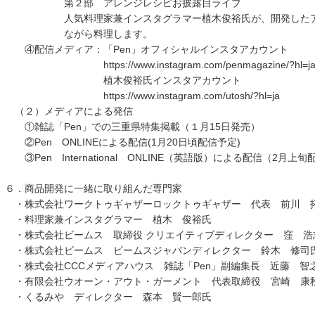
第２部 アレンジレシピお披露目ライブ
人気料理家兼インスタグラマー植木俊裕氏が、開発したアレ
ながら料理します。
④配信メディア：「Pen」オフィシャルインスタアカウント
https://www.instagram.com/penmagazine/?hl=j
植木俊裕氏インスタアカウント
https://www.instagram.com/utosh/?hl=ja
（２）メディアによる発信
①雑誌「Pen」での三重県特集掲載（１月15日発売）
②Pen ONLINEによる配信(1月20日頃配信予定)
③Pen International ONLINE（英語版）による配信（2月上
６．商品開発に一緒に取り組んだ専門家
・株式会社ワークトゥギャザーロックトゥギャザー 代表 前川 
・料理家兼インスタグラマー 植木 俊裕氏
・株式会社ビームス 取締役 クリエイティブディレクター 窪 浩
・株式会社ビームス ビームスジャパンディレクター 鈴木 修司
・株式会社CCCメディアハウス 雑誌「Pen」副編集長 近藤 智
・有限会社ウオーン・アウト・ガーメント 代表取締役 宮崎 康
・くるみや ディレクター 森本 賢一郎氏