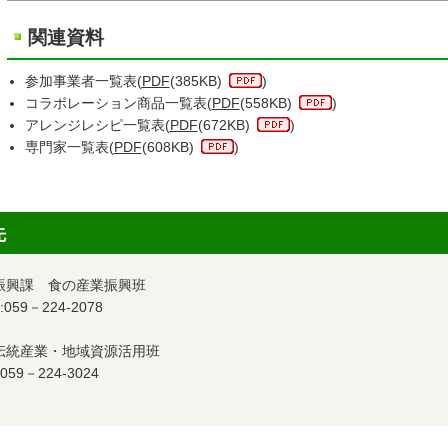
関連資料
参加事業者一覧表(
PDF
(385KB)
)
コラボレーション商品一覧表(
PDF
(558KB)
)
アレンジレシピ一覧表(
PDF
(672KB)
)
専門家一覧表(
PDF
(608KB)
)
先
業振興課 食の産業振興班
59－224-2078
 伝統産業・地域資源活用班
59－224-3024