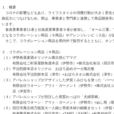
１．概要
コロナの影響などもあり、ライフスタイルや消費行動が大きく変化
路拡大につなげるため、県は、事業者と専門家と連携して商品開発等
います。
食産業事業者11者と伝統産業事業者９者が参加し、「オール三重」
となるコラボレーション商品（９商品）やアレンジレシピ（３品）が
そこで、コラボレーション商品を県内外で販売するとともに、オン
２．コラボレーション商品（９商品）
（１）伊勢角屋麦酒オリジナル萬古焼ビアマグ
有限会社二軒茶屋餅角屋本店（伊勢市）×株式会社各治（
（２）平治煎餅本店オリジナル おぼろ染めガーゼ風呂敷
有限会社平治煎餅本店（津市）×おぼろタオル株式会社（津
（３）アパレルショップがデザインした伊賀くみひもを使った「パー
有限会社ウオーン・アウト・ガーメント（伊勢市）×株式会社ユニ
店（伊賀市）
（４）アパレルショップが別注した尾鷲わっぱの「夫婦茶碗」
有限会社ウオーン・アウト・ガーメント（伊勢市）×ぬし熊（尾
（５）四日市萬古焼万能直火一人鍋と県産木材の鍋敷きセット（伊賀
銀峯陶器株式会社（四日市市）×TARD（大紀町）×松島組紐