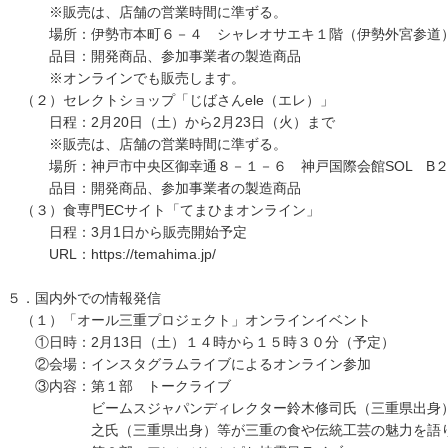
※販売は、店舗の営業時間に準ずる。
場所：伊勢市本町６－４ シャレオサエキ１階（伊勢外宮参道
品目：開発商品、参加事業者の製造商品
※オンラインでも販売します。
（２）セレクトショップ「じばさんele（エレ）」
日程：2⽉20⽇（⼟）から2⽉23⽇（火）まで
※販売は、店舗の営業時間に準ずる。
場所：神戸市中央区御幸通８－１－６ 神戸国際会館SOL B２
品目：開発商品、参加事業者の製造商品
（３）食専門ECサイト「てまひまオンライン」
日程：3月1日から販売開始予定
URL：https://temahima.jp/
５．国内外での情報発信
（１）「オール三重プロジェクト」オンラインイベント
①日時：2月13日（土）１４時から１５時３０分（予定）
②会場：インスタグラムライブによるオンライン参加
③内容：第１部 トークライブ
ビームスジャパンディレクター鈴木修司氏（三重県出身）、雑
之氏（三重県出身）等が三重の食や伝統工芸の魅力を語り