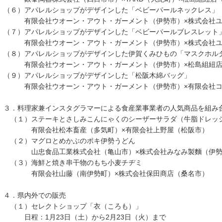
（６）アパレルショップがデザインした「ベビーパールネックレス」
有限会社ウオーン・アウト・ガーメント（伊勢市）×株式会社
（７）アパレルショップがデザインした「ベビーパールブレスレット
有限会社ウオーン・アウト・ガーメント（伊勢市）×株式会社
（８）アパレルショップがデザインした伊賀くみひもの「マスクホル
有限会社ウオーン・アウト・ガーメント（伊勢市）×松島組
（９）アパレルショップがデザインした「松阪木綿バッグ」
有限会社ウオーン・アウト・ガーメント（伊勢市）×有限会
３．料理家兼インスタグラマーによる食産業事業者の人気商品を組み
（１）ステーキとさしみこんにゃくのシーザーサラダ（牛脂ドレッ
有限会社松本畜産（多気町）×有限会社上野屋（松阪市
（２）マグロとめかぶのポキ伊勢うどん
山忠食品工業株式会社（亀山市）×株式会社みなみ製麵（伊勢市
（３）海鮮と焼き串干物のもち小麦チヂミ
有限会社山藤（南伊勢町）×株式会社保田商店（桑名
４．県内外での販売
（１）セレクトショップ「衣（ころも）」
日程：1⽉23⽇（⼟）から2⽉23⽇（火）まで