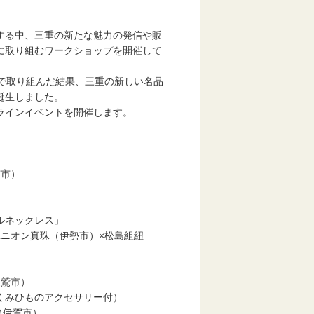
する中、三重の新たな魅力の発信や販
に取り組むワークショップを開催して
で取り組んだ結果、三重の新しい名品
誕生しました。
ラインイベントを開催します。
四日市市）
市）
ルネックレス」
オン真珠（伊勢市）×松島組紐
鷲市）
くみひものアクセサリー付）
店（伊賀市）