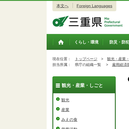
本文へ
Foreign Languages
三重県公式ウェブサイト
くらし・環境
防災・防
トップペ
ージ
現在位置：
トップページ
>
観光・産業
担当所属：
県庁の組織一覧 >
雇用経済
観光・産業・しごと
観光
産業
みえの食