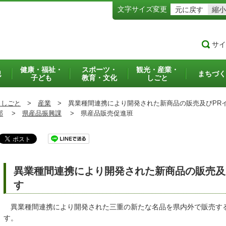
文字サイズ変更
元に戻す
縮小
サイ
健康・福祉・
スポーツ・
観光・産業・
犯
まちづく
子ども
教育・文化
しごと
・しごと
>
産業
>
異業種間連携により開発された新商品の販売及びPR
部
>
県産品振興課
>
県産品販売促進班
異業種間連携により開発された新商品の販売及
す
異業種間連携により開発された三重の新たな名品を県内外で販売する
す。