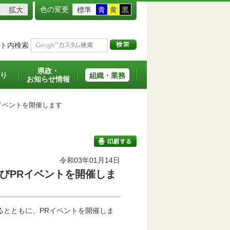
色の変更
拡大
標準
青
黄
黒
ト内検索
県政・
り
組織・業務
お知らせ情報
イベントを開催します
令和03年01月14日
びPRイベントを開催しま
印刷する
とともに、PRイベントを開催しま