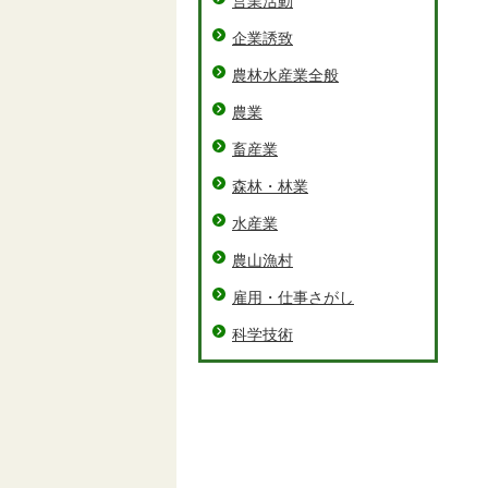
営業活動
企業誘致
農林水産業全般
農業
畜産業
森林・林業
水産業
農山漁村
雇用・仕事さがし
科学技術