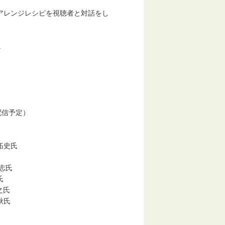
ンジレシピを視聴者と対話をし
a
旬配信予定）
拓史氏
志氏
氏
之氏
秋氏