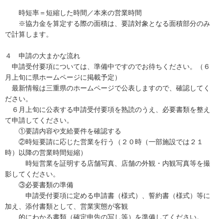
時短率＝短縮した時間／本来の営業時間
※協力金を算定する際の面積は、要請対象となる面積部分のみ
で計算します。
４ 申請の大まかな流れ
申請受付要項については、準備中ですのでお待ちください。（６
月上旬に県ホームページに掲載予定）
最新情報は三重県のホームページで公表しますので、確認してく
ださい。
６月上旬に公表する申請受付要項を熟読のうえ、必要書類を整え
て申請してください。
①要請内容や支給要件を確認する
②時短要請に応じた営業を行う（２０時（一部施設では２１
時）以降の営業時間短縮）
時短営業を証明する店舗写真、店舗の外観・内観写真等を撮
影してください。
③必要書類の準備
申請受付要項に定める申請書（様式）、誓約書（様式）等に
加え、添付書類として、営業実態が客観
的にわかる書類（確定申告の写し等）を準備してください。