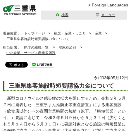
Foreign Languages
検索
メニュー
三重県公式ウェブ
サイト
現在位置：
トップページ
>
観光・産業・しごと
>
産業
>
三重県集客施設時短要請協力金について
担当所属：
県庁の組織一覧 >
雇用経済部
>
中小企業・サービス産業振興課
令和03年05月12日
三重県集客施設時短要請協力金について
新型コロナウイルス感染症の拡大を阻止するため、令和３年５月
７日に発表した「三重県まん延防止等重点措置」による集客施設
（飲食店以外）への夜間営業時間の短縮（以下、「時短営業」とい
う。）要請に応じて、令和３年５月９日から５月３１日（少なくと
も５月１４日から５月３１日）に要請対象となる施設の時短営業に
全面的に協力いただいた事業者（大企業を含む）に対して協力金を