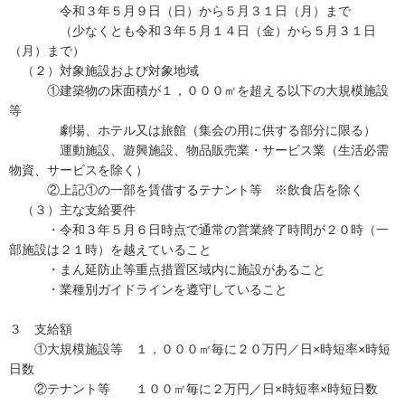
令和３年５月９日（日）から５月３１日（月）まで
（少なくとも令和３年５月１４日（金）から５月３１日
（月）まで）
（２）対象施設および対象地域
①建築物の床面積が１，０００㎡を超える以下の大規模施設
等
劇場、ホテル又は旅館（集会の用に供する部分に限る）
運動施設、遊興施設、物品販売業・サービス業（生活必需
物資、サービスを除く）
②上記①の一部を賃借するテナント等 ※飲食店を除く
（３）主な支給要件
・令和３年５月６日時点で通常の営業終了時間が２０時（一
部施設は２１時）を越えていること
・まん延防止等重点措置区域内に施設があること
・業種別ガイドラインを遵守していること
３ 支給額
①大規模施設等 １，０００㎡毎に２０万円／日×時短率×時短
日数
②テナント等 １００㎡毎に２万円／日×時短率×時短日数