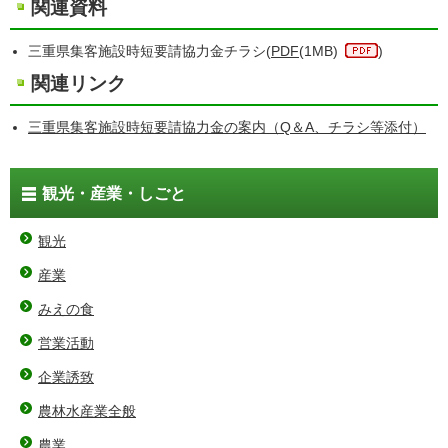
関連資料
三重県集客施設時短要請協力金チラシ(
PDF
(1MB)
)
関連リンク
三重県集客施設時短要請協力金の案内（Q＆A、チラシ等添付）
観光・産業・しごと
観光
産業
みえの食
営業活動
企業誘致
農林水産業全般
農業