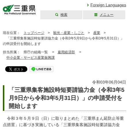
Foreign Languages
検索
メニュー
三重県公式ウェブ
サイト
現在位置：
トップページ
>
観光・産業・しごと
>
産業
>
「三重県集客施設時短要請協力金（令和3年5月9日から令和3年5月31日）」
の申請受付を開始します
担当所属：
県庁の組織一覧 >
雇用経済部
>
中小企業・サービス産業振興課
令和03年06月04日
「三重県集客施設時短要請協力金（令和3年5
月9日から令和3年5月31日）」の申請受付を
開始します
令和３年５月９日（日）に取りまとめた「三重県まん延防止等重
点措置」に基づき実施している「三重県集客施設時短要請協力金