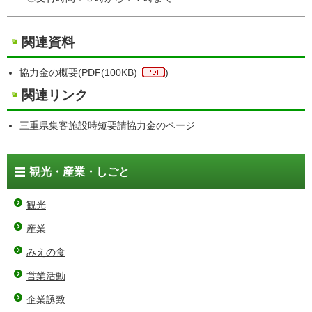
関連資料
協力金の概要(
PDF
(100KB)
)
関連リンク
三重県集客施設時短要請協力金のページ
観光・産業・しごと
観光
産業
みえの食
営業活動
企業誘致