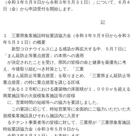
（令和３年５月９日から令和３年５月３１日）」について、６月４
日（金）から申請受付を開始します。
記
１ 三重県集客施設時短要請協力金（令和３年５月９日から令和３
年５月３１日）の概要
新型コロナウイルスによる感染が再拡大する中、５月７日に
「まん延防止等重点措置」の本県への適用
が決定されたことを受け、県民の皆様の命と健康を最優先に考
え、今後取り組むべき対策として、「三重
県まん延防止等重点措置」を取りまとめ、「三重県まん延防止等
重点措置」の特に重点措置を講じる区域
である１２市町における建築物の床面積が１，０００㎡を超える
商業施設等の大規模集客施設等の皆様
に、営業時間の短縮等への協力を要請しました。
この要請に応じて、時短営業等に全面的にご協力いただいた大
規模集客施設及びそれら施設内に入居す
るテナント事業者等の皆様に対して、三重県が「三重県集客施設
時短要請協力金（令和３年５月９日から
令和３年５月３１日）」を支給します。