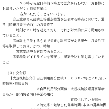
２０時から翌日午前５時まで営業を行わない（お客様に
お帰りいただく）時短営業に
協力いただくことをいいます。
③三重県まん延防止等重点措置を公表する時点において、通
常（時短営業開始前）の営業終了
時刻が２０時を超えており、それが対外的に広く周知され
ていること。
④施設を営業するうえで必要な許可等がある場合、営業許可
等を取得しており、かつ、時短
営業要請中も有効であること。
⑤業種別ガイドラインを遵守し、感染予防対策を講じている
こと
（３）交付額
【大規模施設等】自己利用部分面積１，０００㎡毎に２０万円×
時短率×時短日数
※自己利用部分面積：大規模施設運営事業者
自らが一般消費者向け事業の用に
直接供している部分
※時短率：短縮した営業時間÷本来の営業時間