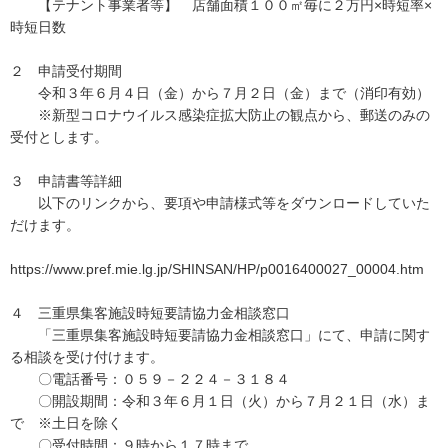
【テナント事業者等】 店舗面積１００㎡毎に２万円×時短率×
時短日数
２ 申請受付期間
令和３年６月４日（金）から７月２日（金）まで（消印有効）
※新型コロナウイルス感染症拡大防止の観点から、郵送のみの
受付とします。
３ 申請書等詳細
以下のリンクから、要項や申請様式等をダウンロードしていた
だけます。
https://www.pref.mie.lg.jp/SHINSAN/HP/p0016400027_00004.htm
４ 三重県集客施設時短要請協力金相談窓口
「三重県集客施設時短要請協力金相談窓口」にて、申請に関す
る相談を受け付けます。
〇電話番号：０５９－２２４－３１８４
〇開設期間：令和３年６月１日（火）から７月２１日（水）ま
で ※土日を除く
〇受付時間：９時から１７時まで