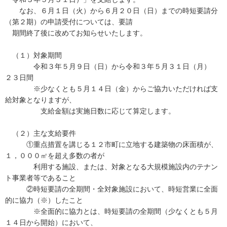
なお、６月１日（火）から６月２０日（日）までの時短要請分
（第２期）の申請受付については、要請
期間終了後に改めてお知らせいたします。
（１）対象期間
令和３年５月９日（日）から令和３年５月３１日（月）
２３日間
※少なくとも５月１４日（金）からご協力いただければ支
給対象となりますが、
支給金額は実施日数に応じて算定します。
（２）主な支給要件
①重点措置を講じる１２市町に立地する建築物の床面積が、
１，０００㎡を超え多数の者が
利用する施設、または、対象となる大規模施設内のテナン
ト事業者等であること
②時短要請の全期間・全対象施設において、時短営業に全面
的に協力（※）したこと
※全面的に協力とは、時短要請の全期間（少なくとも５月
１４日から開始）において、