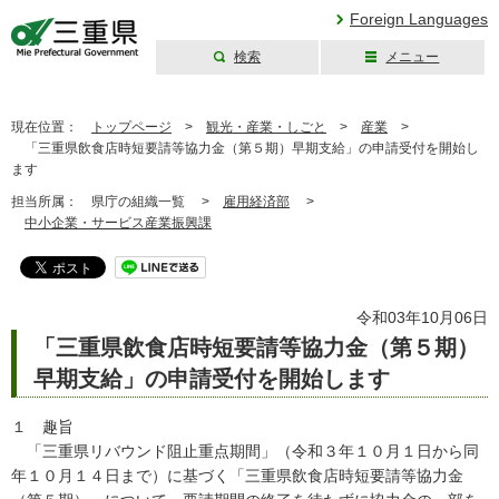
Foreign Languages
検索
メニュー
三重県公式ウェブ
サイト
現在位置：
トップページ
>
観光・産業・しごと
>
産業
>
「三重県飲食店時短要請等協力金（第５期）早期支給」の申請受付を開始し
ます
担当所属：
県庁の組織一覧 >
雇用経済部
>
中小企業・サービス産業振興課
令和03年10月06日
「三重県飲食店時短要請等協力金（第５期）
早期支給」の申請受付を開始します
１ 趣旨
「三重県リバウンド阻止重点期間」（令和３年１０月１日から同
年１０月１４日まで）に基づく「三重県飲食店時短要請等協力金