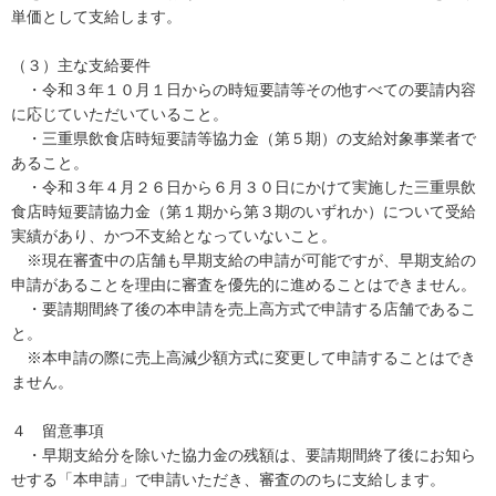
単価として支給します。
（３）主な支給要件
・令和３年１０月１日からの時短要請等その他すべての要請内容
に応じていただいていること。
・三重県飲食店時短要請等協力金（第５期）の支給対象事業者で
あること。
・令和３年４月２６日から６月３０日にかけて実施した三重県飲
食店時短要請協力金（第１期から第３期のいずれか）について受給
実績があり、かつ不支給となっていないこと。
※現在審査中の店舗も早期支給の申請が可能ですが、早期支給の
申請があることを理由に審査を優先的に進めることはできません。
・要請期間終了後の本申請を売上高方式で申請する店舗であるこ
と。
※本申請の際に売上高減少額方式に変更して申請することはでき
ません。
４ 留意事項
・早期支給分を除いた協力金の残額は、要請期間終了後にお知ら
せする「本申請」で申請いただき、審査ののちに支給します。