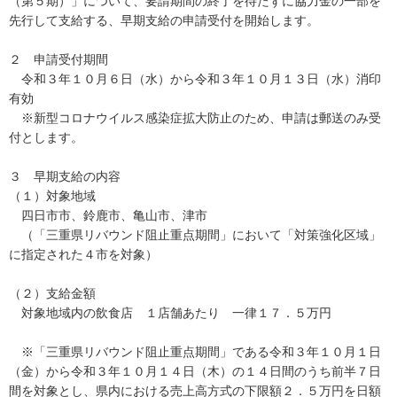
（第５期）」について、要請期間の終了を待たずに協力金の一部を
先行して支給する、早期支給の申請受付を開始します。
２ 申請受付期間
令和３年１０月６日（水）から令和３年１０月１３日（水）消印
有効
※新型コロナウイルス感染症拡大防止のため、申請は郵送のみ受
付とします。
３ 早期支給の内容
（１）対象地域
四日市市、鈴鹿市、亀山市、津市
（「三重県リバウンド阻止重点期間」において「対策強化区域」
に指定された４市を対象）
（２）支給金額
対象地域内の飲食店 １店舗あたり 一律１７．５万円
※「三重県リバウンド阻止重点期間」である令和３年１０月１日
（金）から令和３年１０月１４日（木）の１４日間のうち前半７日
間を対象とし、県内における売上高方式の下限額２．５万円を日額