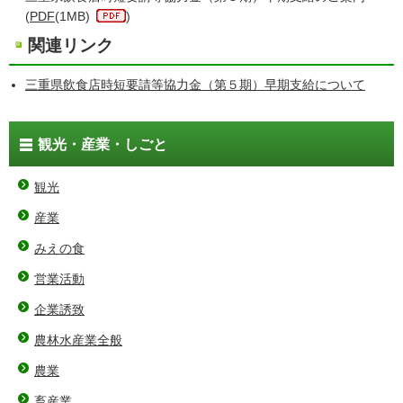
(
PDF
(1MB)
)
関連リンク
三重県飲食店時短要請等協力金（第５期）早期支給について
観光・産業・しごと
観光
産業
みえの食
営業活動
企業誘致
農林水産業全般
農業
畜産業