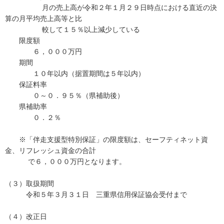
月の売上高が令和２年１月２９日時点における直近の決
算の月平均売上高等と比
較して１５％以上減少している
限度額
６，０００万円
期間
１０年以内（据置期間は５年以内）
保証料率
０～０．９５％（県補助後）
県補助率
０．２％
※「伴走支援型特別保証」の限度額は、セーフティネット資
金、リフレッシュ資金の合計
で６，０００万円となります。
（３）取扱期間
令和５年３月３１日 三重県信用保証協会受付まで
（４）改正日