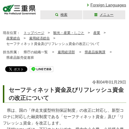
Foreign Languages
検索
メニュー
三重県公式ウェブ
サイト
現在位置：
トップページ
>
観光・産業・しごと
>
産業
>
産業総合
>
雇用経済総合
>
セーフティネット資金及びリフレッシュ資金の改正について
担当所属：
県庁の組織一覧 >
雇用経済部
>
県産品振興課
>
県産品販売促進班
令和04年01月29日
セーフティネット資金及びリフレッシュ資金
の改正について
県は、国の「伴走支援型特別保証制度」の改正に対応し、新型コ
ロナに対応した融資制度である「セーフティネット資金」及び「リ
フレッシュ資金」を改正します。