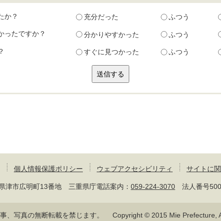
たか？
充分だった
ふつう
かったですか？
分かりやすかった
ふつう
？
すぐに見つかった
ふつう
個人情報保護ポリシー
ウェブアクセシビリティ
サイトに関
 三重県津市広明町13番地 三重県庁電話案内：
059-224-3070
法人番号50000
記事、写真の無断転載を禁じます。
Copyright © 2015 Mie Prefecture, Al