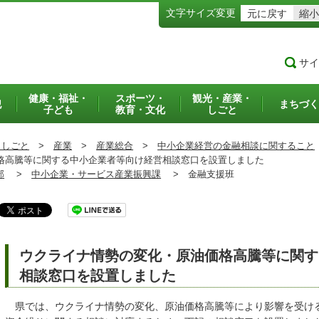
文字サイズ変更
元に戻す
縮小
サイ
健康・福祉・
スポーツ・
観光・産業・
犯
まちづく
子ども
教育・文化
しごと
・しごと
>
産業
>
産業総合
>
中小企業経営の金融相談に関すること
高騰等に関する中小企業者等向け経営相談窓口を設置しました
部
>
中小企業・サービス産業振興課
>
金融支援班
ウクライナ情勢の変化・原油価格高騰等に関す
相談窓口を設置しました
県では、ウクライナ情勢の変化、原油価格高騰等により影響を受け