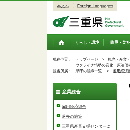
本文へ
Foreign Languages
三重県公式ウェブサイト
くらし・環境
防災・防
トップペ
ージ
現在位置：
トップページ
>
観光・産業
ウクライナ情勢の変化・原油価格
担当所属：
県庁の組織一覧 >
雇用経済
産業総合
雇用経済総合
過去の施策
三重県産業支援センターに