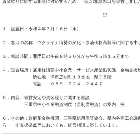
資金繰りに関する相談に対応するため、下記の相談窓口を設置しま
記
１．設置日：令和４年３月１６日（水）
２．窓口の名称：ウクライナ情勢の変化・原油価格高騰等に関する中
３．相談時間：開庁日の午前８時３０分から午後５時１５分まで
４．設置場所：雇用経済部中小企業・サービス産業振興課 金融支援
所在地 津市広明町１３番地 県庁８階
電話 ０５９－２２４－２４４７
５．内容：経営安定や資金繰りに関する相談
三重県中小企業融資制度（県制度融資）の案内 等
６．その他：政府系金融機関、三重県信用保証協会、県内各商工会議
ろ ず支援拠点等においても、経営相談に応じています。