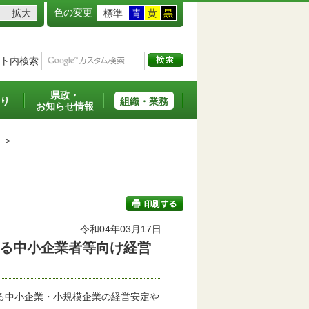
色の変更
拡大
標準
青
黄
黒
ト内検索
県政・
り
組織・業務
お知らせ情報
>
令和04年03月17日
る中小企業者等向け経営
印刷する
る中小企業・小規模企業の経営安定や