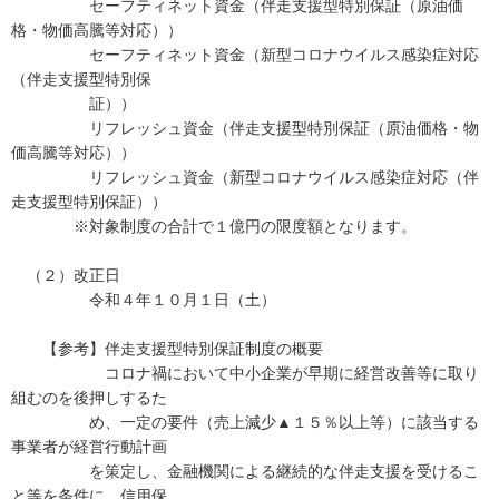
セーフティネット資金（伴走支援型特別保証（原油価
格・物価高騰等対応））
セーフティネット資金（新型コロナウイルス感染症対応
（伴走支援型特別保
証））
リフレッシュ資金（伴走支援型特別保証（原油価格・物
価高騰等対応））
リフレッシュ資金（新型コロナウイルス感染症対応（伴
走支援型特別保証））
※対象制度の合計で１億円の限度額となります。
（２）改正日
令和４年１０月１日（土）
【参考】伴走支援型特別保証制度の概要
コロナ禍において中小企業が早期に経営改善等に取り
組むのを後押しするた
め、一定の要件（売上減少▲１５％以上等）に該当する
事業者が経営行動計画
を策定し、金融機関による継続的な伴走支援を受けるこ
と等を条件に、信用保