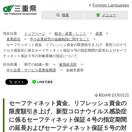
Foreign Languages
検索
メニュー
三重県公式ウェブ
サイト
現在位置：
トップページ
>
観光・産業・しごと
>
産業
>
産業総合
>
中小企業経営の金融相談に関すること
>
セーフティネット資金、リフレッシュ資金の限度額引き上げ、新型コロナウ
イルス感染症に係るセーフティネット保証４号の指定期間の延長およびセーフ
ティネット保証５号の対象業種の指定について
担当所属：
県庁の組織一覧 >
雇用経済部
>
中小企業・サービス産業振興課
>
金融支援班
令和04年10月01日
セーフティネット資金、リフレッシュ資金の
限度額引き上げ、新型コロナウイルス感染症
に係るセーフティネット保証４号の指定期間
の延長およびセーフティネット保証５号の対