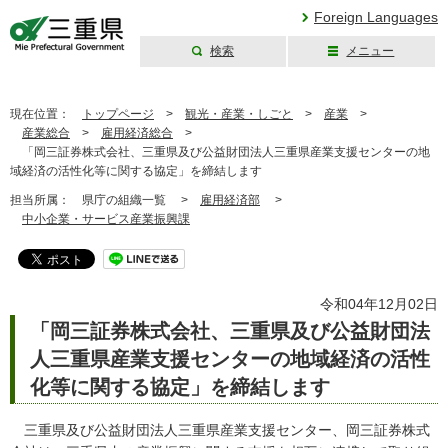
Foreign Languages
検索
メニュー
三重県公式ウェブ
サイト
現在位置：
トップページ
>
観光・産業・しごと
>
産業
>
産業総合
>
雇用経済総合
>
「岡三証券株式会社、三重県及び公益財団法人三重県産業支援センターの地
域経済の活性化等に関する協定」を締結します
担当所属：
県庁の組織一覧 >
雇用経済部
>
中小企業・サービス産業振興課
令和04年12月02日
「岡三証券株式会社、三重県及び公益財団法
人三重県産業支援センターの地域経済の活性
化等に関する協定」を締結します
三重県及び公益財団法人三重県産業支援センター、岡三証券株式