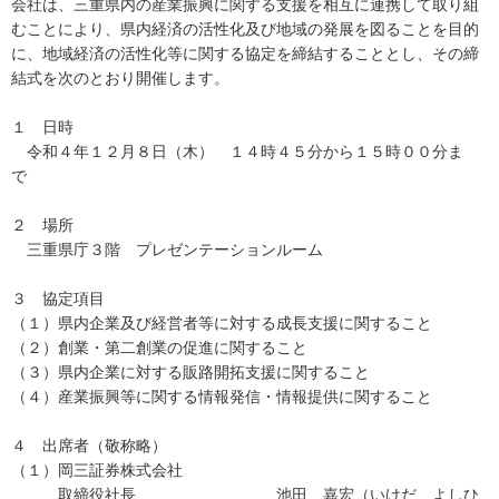
会社は、三重県内の産業振興に関する支援を相互に連携して取り組
むことにより、県内経済の活性化及び地域の発展を図ることを目的
に、地域経済の活性化等に関する協定を締結することとし、その締
結式を次のとおり開催します。
１ 日時
令和４年１２月８日（木） １４時４５分から１５時００分ま
で
２ 場所
三重県庁３階 プレゼンテーションルーム
３ 協定項目
（１）県内企業及び経営者等に対する成長支援に関すること
（２）創業・第二創業の促進に関すること
（３）県内企業に対する販路開拓支援に関すること
（４）産業振興等に関する情報発信・情報提供に関すること
４ 出席者（敬称略）
（１）岡三証券株式会社
取締役社長 池田 嘉宏（いけだ よしひ