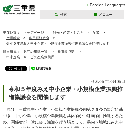
Foreign Languages
検索
メニュー
三重県公式ウェブ
サイト
現在位置：
トップページ
>
観光・産業・しごと
>
産業
>
産業総合
>
雇用経済総合
>
令和５年度みえ中小企業・小規模企業振興推進協議会を開催します
担当所属：
県庁の組織一覧 >
雇用経済部
>
中小企業・サービス産業振興課
令和05年10月05日
令和５年度みえ中小企業・小規模企業振興推
進協議会を開催します
県は、三重県中小企業・小規模企業振興条例第２６条の規定に基
づき、中小企業・小規模企業振興を具体的かつ計画的に推進するた
め、関係者が一堂に会し議論を行う場として、県内５地域にみえ中