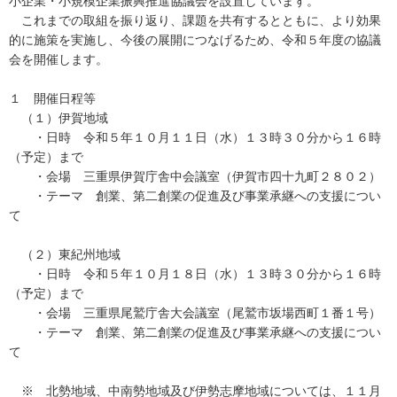
小企業・小規模企業振興推進協議会を設置しています。
これまでの取組を振り返り、課題を共有するとともに、より効果
的に施策を実施し、今後の展開につなげるため、令和５年度の協議
会を開催します。
１ 開催日程等
（１）伊賀地域
・日時 令和５年１０月１１日（水）１３時３０分から１６時
（予定）まで
・会場 三重県伊賀庁舎中会議室（伊賀市四十九町２８０２）
・テーマ 創業、第二創業の促進及び事業承継への支援につい
て
（２）東紀州地域
・日時 令和５年１０月１８日（水）１３時３０分から１６時
（予定）まで
・会場 三重県尾鷲庁舎大会議室（尾鷲市坂場西町１番１号）
・テーマ 創業、第二創業の促進及び事業承継への支援につい
て
※ 北勢地域、中南勢地域及び伊勢志摩地域については、１１月