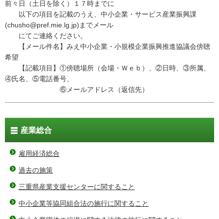
前々日（土日を除く）１７時までに
以下の項目を記載のうえ、中小企業・サービス産業振興課
(chusho@pref.mie.lg.jp)までメール
にてご連絡ください。
【メール件名】みえ中小企業・小規模企業振興推進協議会傍聴
希望
【記載項目】①傍聴場所（会場・Ｗｅｂ）、②日時、③所属、
④氏名、⑤電話番号、
⑥メールアドレス（返信先）
産業総合
雇用経済総合
過去の施策
三重県産業支援センターに関すること
中小企業等協同組合法の施行に関すること