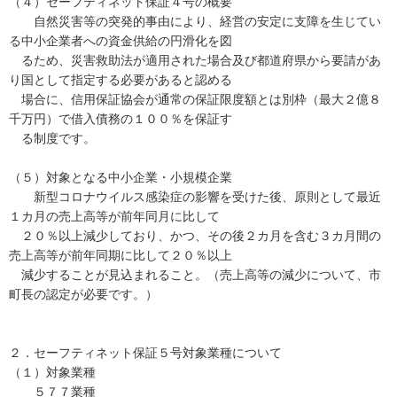
（４）セーフティネット保証４号の概要
自然災害等の突発的事由により、経営の安定に支障を生じてい
る中小企業者への資金供給の円滑化を図
るため、災害救助法が適用された場合及び都道府県から要請があ
り国として指定する必要があると認める
場合に、信用保証協会が通常の保証限度額とは別枠（最大２億８
千万円）で借入債務の１００％を保証す
る制度です。
（５）対象となる中小企業・小規模企業
新型コロナウイルス感染症の影響を受けた後、原則として最近
１カ月の売上高等が前年同月に比して
２０％以上減少しており、かつ、その後２カ月を含む３カ月間の
売上高等が前年同期に比して２０％以上
減少することが見込まれること。（売上高等の減少について、市
町長の認定が必要です。）
２．セーフティネット保証５号対象業種について
（１）対象業種
５７７業種