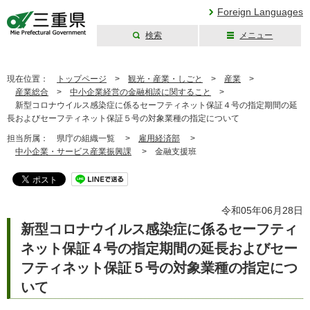
Foreign Languages
検索
メニュー
三重県公式ウェブ
サイト
現在位置：
トップページ
>
観光・産業・しごと
>
産業
>
産業総合
>
中小企業経営の金融相談に関すること
>
新型コロナウイルス感染症に係るセーフティネット保証４号の指定期間の延
長およびセーフティネット保証５号の対象業種の指定について
担当所属：
県庁の組織一覧 >
雇用経済部
>
中小企業・サービス産業振興課
>
金融支援班
令和05年06月28日
新型コロナウイルス感染症に係るセーフティ
ネット保証４号の指定期間の延長およびセー
フティネット保証５号の対象業種の指定につ
いて