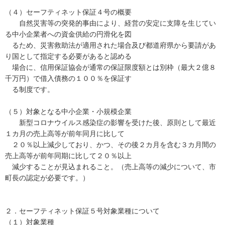
（４）セーフティネット保証４号の概要
自然災害等の突発的事由により、経営の安定に支障を生じてい
る中小企業者への資金供給の円滑化を図
るため、災害救助法が適用された場合及び都道府県から要請があ
り国として指定する必要があると認める
場合に、信用保証協会が通常の保証限度額とは別枠（最大２億８
千万円）で借入債務の１００％を保証す
る制度です。
（５）対象となる中小企業・小規模企業
新型コロナウイルス感染症の影響を受けた後、原則として最近
１カ月の売上高等が前年同月に比して
２０％以上減少しており、かつ、その後２カ月を含む３カ月間の
売上高等が前年同期に比して２０％以上
減少することが見込まれること。（売上高等の減少について、市
町長の認定が必要です。）
２．セーフティネット保証５号対象業種について
（１）対象業種