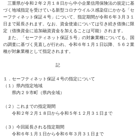
三重県が令和２年２月１８日から中小企業信用保険法の規定に基
づく地域指定を受けている新型コロナウイルス感染症にかかる「セ
ーフティネット保証４号」について、指定期間が令和６年３月３１
日まで延長されます。なお、資金使途については引き続き借換に限
定（借換資金に追加融資資金を加えることは可能）されます。
また、「セーフティネット保証５号」の対象業種についても、国
の調査に基づく見直しが行われ、令和６年１月１日以降、５６２業
種が対象業種として指定されます。
記
１．セーフティネット保証４号の指定について
（１）県内指定地域
県内２９市町（県内全域）
（２）これまでの指定期間
令和２年２月１８日から令和５年１２月３１日まで
（３）今回延長される指定期間
令和６年１月１日から令和６年３月３１日まで