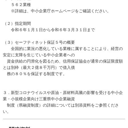
５６２業種
※詳細は、中小企業庁ホームページをご確認ください。
（２）指定期間
令和６年１月１日から令和６年３月３１日まで
（３）セーフティネット保証５号の概要
全国的に業況の悪化している業種に属することにより、経営の
安定に支障を生じている中小企業者への
資金供給の円滑化を図るため、信用保証協会が通常の保証限度額
とは別枠（最大２億８千万円）で借入債
務の８０％を保証する制度です。
３．新型コロナウイルスや原油・原材料高騰の影響を受ける中小企
業・小規模企業向け三重県中小企業融資
制度（県融資制度）の詳細については別添資料をご参照くださ
い。