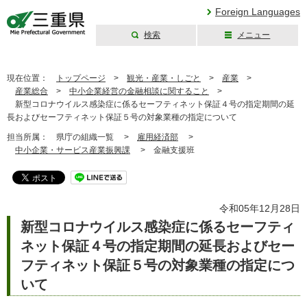
Foreign Languages
検索
メニュー
三重県公式ウェブ
サイト
現在位置：
トップページ
>
観光・産業・しごと
>
産業
>
産業総合
>
中小企業経営の金融相談に関すること
>
新型コロナウイルス感染症に係るセーフティネット保証４号の指定期間の延
長およびセーフティネット保証５号の対象業種の指定について
担当所属：
県庁の組織一覧 >
雇用経済部
>
中小企業・サービス産業振興課
>
金融支援班
令和05年12月28日
新型コロナウイルス感染症に係るセーフティ
ネット保証４号の指定期間の延長およびセー
フティネット保証５号の対象業種の指定につ
いて